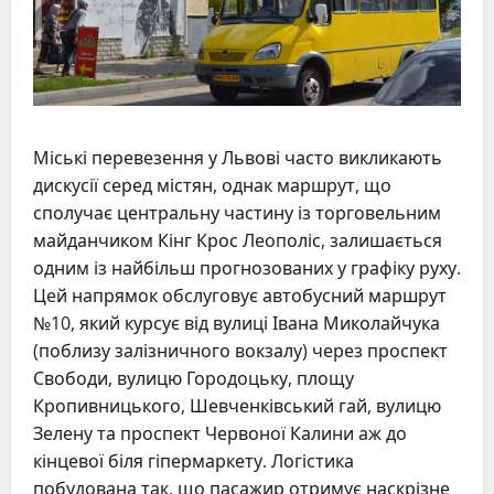
Міські перевезення у Львові часто викликають
дискусії серед містян, однак маршрут, що
сполучає центральну частину із торговельним
майданчиком Кінг Крос Леополіс, залишається
одним із найбільш прогнозованих у графіку руху.
Цей напрямок обслуговує автобусний маршрут
№10, який курсує від вулиці Івана Миколайчука
(поблизу залізничного вокзалу) через проспект
Свободи, вулицю Городоцьку, площу
Кропивницького, Шевченківський гай, вулицю
Зелену та проспект Червоної Калини аж до
кінцевої біля гіпермаркету. Логістика
побудована так, що пасажир отримує наскрізне