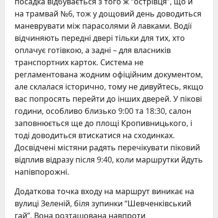
посадка відбувається з того ж “острівця”, що й
на трамвай №6, тож у дощовий день доводиться
маневрувати між парасолями й лавками. Водії
відчиняють передні двері тільки для тих, хто
оплачує готівкою, а задні – для власників
транспортних карток. Система не
регламентована жодним офіційним документом,
але склалася історично, тому не дивуйтесь, якщо
вас попросять перейти до інших дверей. У пікові
години, особливо близько 9:00 та 18:30, салон
заповнюється ще до площі Кропивницького, і
тоді доводиться втискатися на сходинках.
Досвідчені містяни радять перечікувати піковий
відплив відразу після 9:40, коли маршрутки йдуть
напівпорожні.
Додаткова точка входу на маршрут виникає на
вулиці Зеленій, біля зупинки “Шевченківський
гай”. Вона розташована навпроти