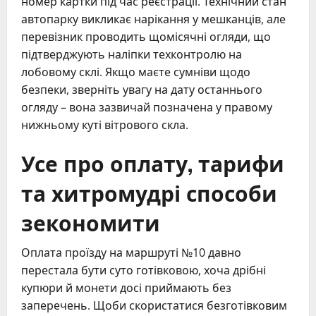
номер картки під час реєстрації. Технічний стан
автопарку викликає нарікання у мешканців, але
перевізник проводить щомісячні огляди, що
підтверджують наліпки техконтролю на
лобовому склі. Якщо маєте сумніви щодо
безпеки, зверніть увагу на дату останнього
огляду – вона зазвичай позначена у правому
нижньому куті вітрового скла.
Усе про оплату, тарифи
та хитромудрі способи
зекономити
Оплата проїзду на маршруті №10 давно
перестала бути суто готівковою, хоча дрібні
купюри й монети досі приймають без
заперечень. Щоби скористатися безготівковим