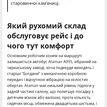
старовинної кам’яниці.
Який рухомий склад
обслуговує рейс і до
чого тут комфорт
Основним робочим конем на маршруті
залишається автобус Ataman А093, зібраний на
черкаському заводі, хоча подекуди виходять і
старіші “Богдани” з механічною коробкою
передач і відчутною вібрацією на холостих
обертах. Ataman має низький рівень підлоги у
задній частині салону, що полегшує посадку з
дитячим візком або валізою, проте кількість
сидячих місць обмежена двадцятьма шістьма, і