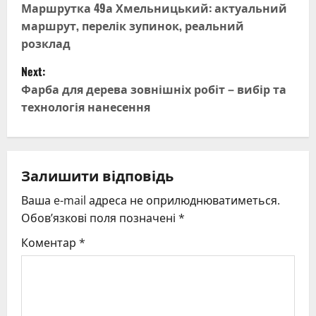
o
Маршрутка 49а Хмельницький: актуальний
маршрут, перелік зупинок, реальний
s
розклад
t
Next:
Фарба для дерева зовнішніх робіт – вибір та
n
технологія нанесення
a
v
Залишити відповідь
i
Ваша e-mail адреса не оприлюднюватиметься.
g
Обов’язкові поля позначені
*
Коментар
*
a
t
i