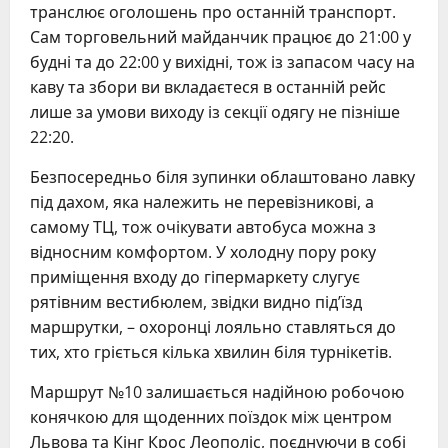
транслює оголошень про останній транспорт.
Сам торговельний майданчик працює до 21:00 у
будні та до 22:00 у вихідні, тож із запасом часу на
каву та збори ви вкладаєтеся в останній рейс
лише за умови виходу із секції одягу не пізніше
22:20.
Безпосередньо біля зупинки облаштовано лавку
під дахом, яка належить не перевізникові, а
самому ТЦ, тож очікувати автобуса можна з
відносним комфортом. У холодну пору року
приміщення входу до гіпермаркету слугує
рятівним вестибюлем, звідки видно під’їзд
маршрутки, – охоронці лояльно ставляться до
тих, хто гріється кілька хвилин біля турнікетів.
Маршрут №10 залишається надійною робочою
конячкою для щоденних поїздок між центром
Львова та Кінг Крос Леополіс, поєднуючи в собі