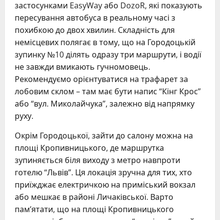
застосунками EasyWay або DozoR, які показують
пересування автобуса в реальному часі з
похибкою до двох хвилин. Складність для
немісцевих полягає в тому, що на Городоцькій
зупинку №10 ділять одразу три маршрути, і водії
не завжди вмикають гучномовець.
Рекомендуємо орієнтуватися на трафарет за
лобовим склом – там має бути напис “Кінг Крос”
або “вул. Миколайчука”, залежно від напрямку
руху.
Окрім Городоцької, зайти до салону можна на
площі Кропивницького, де маршрутка
зупиняється біля виходу з метро навпроти
готелю “Львів”. Ця локація зручна для тих, хто
приїжджає електричкою на приміський вокзал
або мешкає в районі Личаківської. Варто
пам’ятати, що на площі Кропивницького