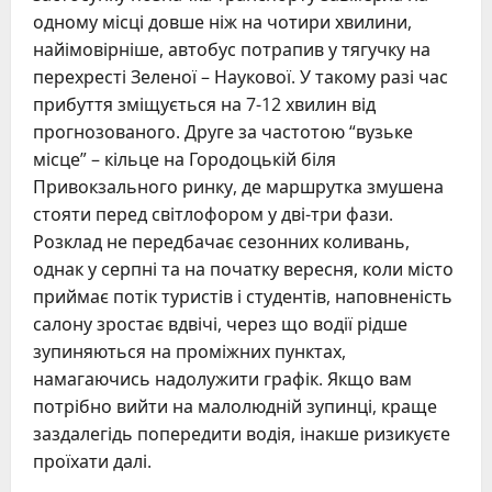
одному місці довше ніж на чотири хвилини,
найімовірніше, автобус потрапив у тягучку на
перехресті Зеленої – Наукової. У такому разі час
прибуття зміщується на 7-12 хвилин від
прогнозованого. Друге за частотою “вузьке
місце” – кільце на Городоцькій біля
Привокзального ринку, де маршрутка змушена
стояти перед світлофором у дві-три фази.
Розклад не передбачає сезонних коливань,
однак у серпні та на початку вересня, коли місто
приймає потік туристів і студентів, наповненість
салону зростає вдвічі, через що водії рідше
зупиняються на проміжних пунктах,
намагаючись надолужити графік. Якщо вам
потрібно вийти на малолюдній зупинці, краще
заздалегідь попередити водія, інакше ризикуєте
проїхати далі.