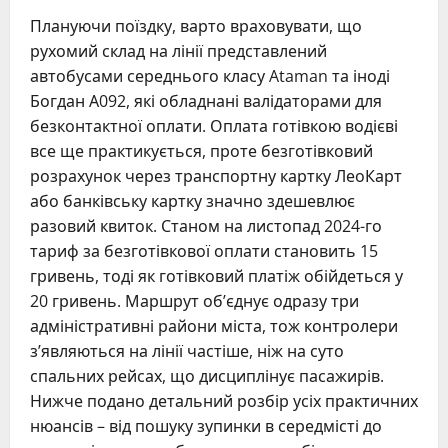
Плануючи поїздку, варто враховувати, що
рухомий склад на лінії представлений
автобусами середнього класу Ataman та іноді
Богдан А092, які обладнані валідаторами для
безконтактної оплати. Оплата готівкою водієві
все ще практикується, проте безготівковий
розрахунок через транспортну картку ЛеоКарт
або банківську картку значно здешевлює
разовий квиток. Станом на листопад 2024-го
тариф за безготівкової оплати становить 15
гривень, тоді як готівковий платіж обійдеться у
20 гривень. Маршрут об’єднує одразу три
адміністративні райони міста, тож контролери
з’являються на лінії частіше, ніж на суто
спальних рейсах, що дисциплінує пасажирів.
Нижче подано детальний розбір усіх практичних
нюансів – від пошуку зупинки в середмісті до