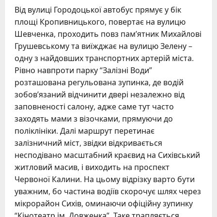
Від вулиці Городоцької автобус прямує у бік
площі Кропивницького, повертає на вулицю
Шевченка, проходить повз пам’ятник Михайлові
Грушевському та виїжджає на вулицю Зелену –
одну з найдовших транспортних артерій міста.
Рівно навпроти парку “Залізні Води”
розташована регульована зупинка, де водій
зобов’язаний відчинити двері незалежно від
заповненості салону, адже саме тут часто
заходять мами з візочками, прямуючи до
поліклініки. Далі маршрут перетинає
залізничний міст, звідки відкривається
несподівано масштабний краєвид на Сихівський
житловий масив, і виходить на проспект
Червоної Калини. На цьому відрізку варто бути
уважним, бо частина водіїв скорочує шлях через
мікрорайон Сихів, оминаючи офіційну зупинку
“Кінотеатр ім. Довженка”. Таке трапляється