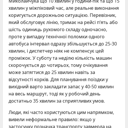
Миколайчука що 10 хвилин у години-пік та що 15
хвилин у міжпіковий час, але реальне виконання
коригується дорожньою ситуацією. Перевізник,
який обслуговує лінію, тримає на рейсі п’ять або
шість одиниць рухомого складу одночасно,
проте у випадку технічної поломки одного
автобуса інтервал одразу збільшується до 25-30
хвилин, і диспетчер ніяк не компенсує цей
проміжок. У суботу та неділю кількість машин
скорочується до чотирьох, тому очікування
може затягтися до 25 хвилин навіть за
відсутності корків. Для планування поїздки у
вихідний варто закладати запас у 40-50 хвилин
на весь маршрут, тоді як у робочий день
достатньо 35 хвилин за сприятливих умов.
Люди, які часто користуються цим напрямком,
вивели неформальне правило: якщо у
застосунку позначка транспорту завмерла на