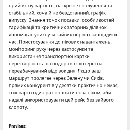
прийнятну вартість, наскрізне сполучення та
стабільний, хоча й не бездоганний, графік
випуску. Знання точок посадки, особливостей
тарифікації та критичних заторних ділянок
допомагає уникнути зайвих нервів і заощадити
час. Пристосування до пікових навантажень,
моніторинг руху через застосунки та
використання транспортної картки
перетворюють цю подорож із лотереї на
передбачуваний відрізок дня. Якщо ваш
маршрут пролягає через Зелену чи Сихів,
прямих конкурентів у десятки практично немає,
тож варто один раз проїхати поза піком, аби
надалі використовувати цей рейс без зайвого
клопоту.
P
Previous: