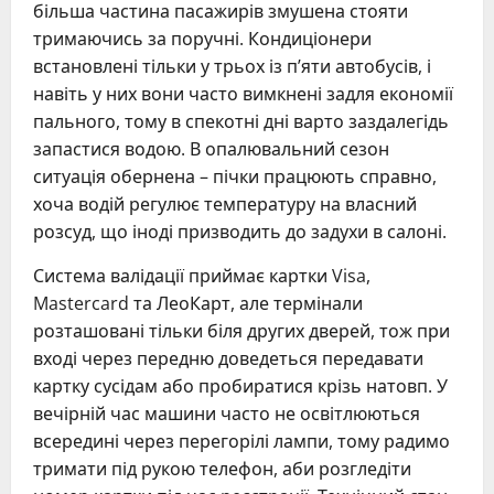
більша частина пасажирів змушена стояти
тримаючись за поручні. Кондиціонери
встановлені тільки у трьох із п’яти автобусів, і
навіть у них вони часто вимкнені задля економії
пального, тому в спекотні дні варто заздалегідь
запастися водою. В опалювальний сезон
ситуація обернена – пічки працюють справно,
хоча водій регулює температуру на власний
розсуд, що іноді призводить до задухи в салоні.
Система валідації приймає картки Visa,
Mastercard та ЛеоКарт, але термінали
розташовані тільки біля других дверей, тож при
вході через передню доведеться передавати
картку сусідам або пробиратися крізь натовп. У
вечірній час машини часто не освітлюються
всередині через перегорілі лампи, тому радимо
тримати під рукою телефон, аби розгледіти