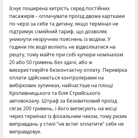
Існує поширена хитрість серед постійних
пасажирів – оплачувати проїзд двома картками
по черзі за себе та дитину, якщо термінал не
підтримує сімейний тариф, що дозволяє
уникнути незручних пояснень із водієм. У
години пік водії воліють не відволікатися на
решту, тому майте при собі купюри номіналом
20 або 50 гривень без здачі, або ж
використовуйте безконтактну оплату. Перевірка
оплати здійснюється контролерами на
вибіркових зупинках, найчастіше на площі
Кропивницького та біля Стрийського
автовокзалу. Штраф за безквитковий проїзд
сягає 200 гривень, і його виписують на місці
через термінал із фіскальним чеком, тому ризик
виправдань у стилі “не встиг оплатити” себе не
виправдовує.