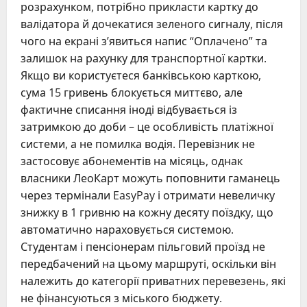
розрахунком, потрібно прикласти картку до
валідатора й дочекатися зеленого сигналу, після
чого на екрані з’явиться напис “Оплачено” та
залишок на рахунку для транспортної картки.
Якщо ви користуєтеся банківською карткою,
сума 15 гривень блокується миттєво, але
фактичне списання іноді відбувається із
затримкою до доби – це особливість платіжної
системи, а не помилка водія. Перевізник не
застосовує абонементів на місяць, однак
власники ЛеоКарт можуть поповнити гаманець
через термінали EasyPay і отримати невеличку
знижку в 1 гривню на кожну десяту поїздку, що
автоматично нараховується системою.
Студентам і пенсіонерам пільговий проїзд не
передбачений на цьому маршруті, оскільки він
належить до категорії приватних перевезень, які
не фінансуються з міського бюджету.