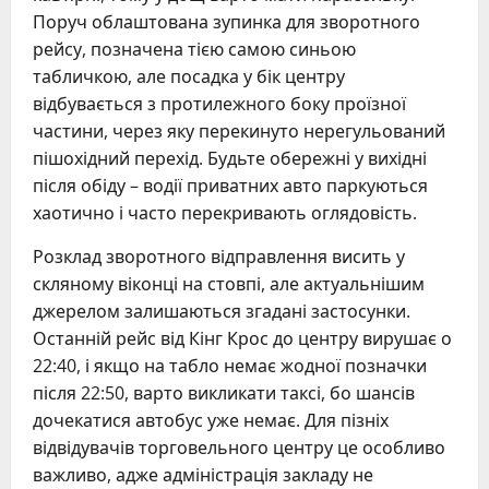
Поруч облаштована зупинка для зворотного
рейсу, позначена тією самою синьою
табличкою, але посадка у бік центру
відбувається з протилежного боку проїзної
частини, через яку перекинуто нерегульований
пішохідний перехід. Будьте обережні у вихідні
після обіду – водії приватних авто паркуються
хаотично і часто перекривають оглядовість.
Розклад зворотного відправлення висить у
скляному віконці на стовпі, але актуальнішим
джерелом залишаються згадані застосунки.
Останній рейс від Кінг Крос до центру вирушає о
22:40, і якщо на табло немає жодної позначки
після 22:50, варто викликати таксі, бо шансів
дочекатися автобус уже немає. Для пізніх
відвідувачів торговельного центру це особливо
важливо, адже адміністрація закладу не