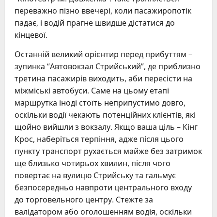
переважно пізно ввечері, коли пасажиропотік
падає, і водій прагне швидше дістатися до
кінцевої.
Останній великий орієнтир перед прибуттям –
зупинка “Автовокзал Стрийський”, де приблизно
третина пасажирів виходить, аби пересісти на
міжміські автобуси. Саме на цьому етапі
маршрутка іноді стоїть неприпустимо довго,
оскільки водії чекають потенційних клієнтів, які
щойно вийшли з вокзалу. Якщо ваша ціль – Кінг
Крос, наберіться терпіння, адже після цього
пункту транспорт рухається майже без затримок
ще близько чотирьох хвилин, після чого
повертає на вулицю Стрийську та гальмує
безпосередньо навпроти центрального входу
до торговельного центру. Стежте за
валідатором або оголошенням водія, оскільки