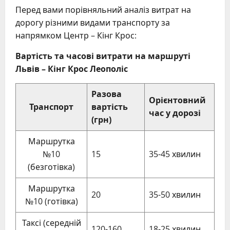
Перед вами порівняльний аналіз витрат на
дорогу різними видами транспорту за
напрямком Центр – Кінг Крос:
Вартість та часові витрати на маршруті
Львів – Кінг Крос Леополіс
Разова
Орієнтовний
Транспорт
вартість
час у дорозі
(грн)
Маршрутка
№10
15
35-45 хвилин
(безготівка)
Маршрутка
20
35-50 хвилин
№10 (готівка)
Таксі (середній
120-160
18-25 хвилин