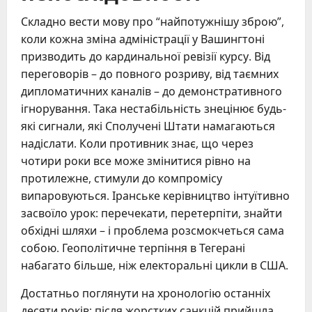
Складно вести мову про “найпотужнішу зброю”,
коли кожна зміна адміністрації у Вашингтоні
призводить до кардинальної ревізії курсу. Від
переговорів – до повного розриву, від таємних
дипломатичних каналів – до демонстративного
ігнорування. Така нестабільність знецінює будь-
які сигнали, які Сполучені Штати намагаються
надіслати. Коли противник знає, що через
чотири роки все може змінитися рівно на
протилежне, стимули до компромісу
випаровуються. Іранське керівництво інтуїтивно
засвоїло урок: перечекати, перетерпіти, знайти
обхідні шляхи – і проблема розсмокчеться сама
собою. Геополітичне терпіння в Тегерані
набагато більше, ніж електоральні цикли в США.
Достатньо поглянути на хронологію останніх
десяти років: після жорстких санкцій прийшла