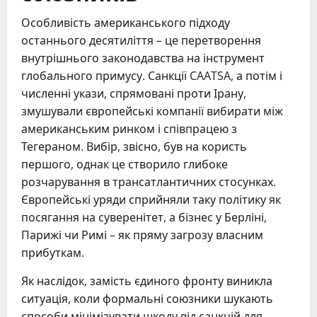
Особливість американського підходу
останнього десятиліття – це перетворення
внутрішнього законодавства на інструмент
глобального примусу. Санкції CAATSA, а потім і
численні укази, спрямовані проти Ірану,
змушували європейські компанії вибирати між
американським ринком і співпрацею з
Тегераном. Вибір, звісно, був на користь
першого, однак це створило глибоке
розчарування в трансатлантичних стосунках.
Європейські уряди сприйняли таку політику як
посягання на суверенітет, а бізнес у Берліні,
Парижі чи Римі – як пряму загрозу власним
прибуткам.
Як наслідок, замість єдиного фронту виникла
ситуація, коли формальні союзники шукають
способи мінімізувати шкоду від санкцій для