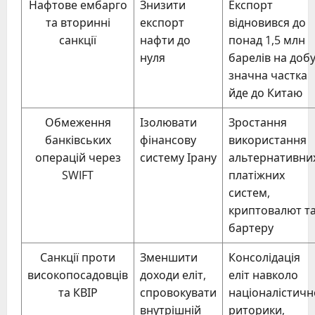
Нафтове ембарго
Знизити
Експорт
та вторинні
експорт
відновився до
санкції
нафти до
понад 1,5 млн
нуля
барелів на добу
значна частка
йде до Китаю
Обмеження
Ізолювати
Зростання
банківських
фінансову
використання
операцій через
систему Ірану
альтернативни
SWIFT
платіжних
систем,
криптовалют т
бартеру
Санкції проти
Зменшити
Консолідація
високопосадовців
доходи еліт,
еліт навколо
та КВІР
спровокувати
націоналістичн
внутрішній
риторики,