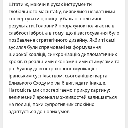
Штати ж, маючи в руках інструменти
глобального масштабу, виявилися нездатними
конвертувати цю міць у бажані політичні
результати. Головний прорахунок полягає не в
слабкості зброї, а в тому, що її застосування було
позбавлене стратегічного дизайну. Якби ті самі
зусилля були спрямовані на формування
широкої коаліції, синхронізацію дипломатичних
кроків із реальними економічними стимулами та
розбудову довгострокової комунікації з
іранським суспільством, сьогоднішня карта
Близького Сходу могла б виглядати інакше.
Натомість ми спостерігаємо прикру картину:
величезний арсенал можливостей залишається
на полиці, поки супротивник спокійно
адаптується до нових умов.
P