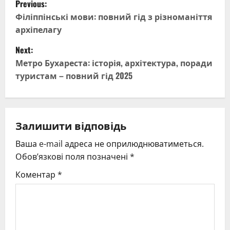
Previous:
o
Філіппінські мови: повний гід з різноманіття
архіпелагу
s
Next:
t
Метро Бухареста: історія, архітектура, поради
туристам – повний гід 2025
n
a
v
Залишити відповідь
Ваша e-mail адреса не оприлюднюватиметься.
i
Обов’язкові поля позначені
*
g
Коментар
*
a
t