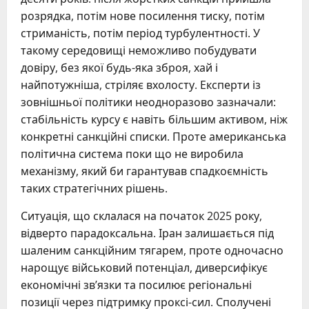
розрядка, потім нове посилення тиску, потім
стриманість, потім період турбулентності. У
такому середовищі неможливо побудувати
довіру, без якої будь-яка зброя, хай і
найпотужніша, стріляє вхолосту. Експерти із
зовнішньої політики неодноразово зазначали:
стабільність курсу є навіть більшим активом, ніж
конкретні санкційні списки. Проте американська
політична система поки що не виробила
механізму, який би гарантував спадкоємність
таких стратегічних рішень.
Ситуація, що склалася на початок 2025 року,
відверто парадоксальна. Іран залишається під
шаленим санкційним тягарем, проте одночасно
нарощує військовий потенціал, диверсифікує
економічні зв’язки та посилює регіональні
позиції через підтримку проксі-сил. Сполучені