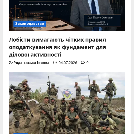
Законодавство
Лобісти вимагають чітких правил
оподаткування як фундамент для
ділової активності
Родзієвська Іванка
04.07.2026
0