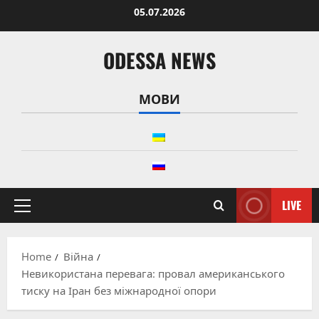
Skip
05.07.2026
to
content
ODESSA NEWS
МОВИ
LIVE
Primary
Menu
Home
Війна
Невикористана перевага: провал американського
тиску на Іран без міжнародної опори