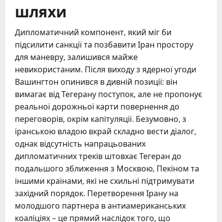
шляхи
Дипломатичний компонент, який міг би
підсилити санкції та позбавити Іран простору
для маневру, залишився майже
невикористаним. Після виходу з ядерної угоди
Вашингтон опинився в дивній позиції: він
вимагає від Тегерану поступок, але не пропонує
реальної дорожньої карти повернення до
переговорів, окрім капітуляції. Безумовно, з
іранською владою вкрай складно вести діалог,
однак відсутність напрацьованих
дипломатичних треків штовхає Тегеран до
подальшого зближення з Москвою, Пекіном та
іншими країнами, які не схильні підтримувати
західний порядок. Перетворення Ірану на
молодшого партнера в антиамериканських
коаліціях – це прямий наслідок того, що