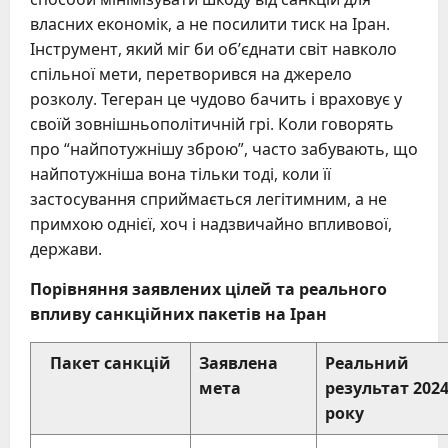
власних економік, а не посилити тиск на Іран.
Інструмент, який міг би об’єднати світ навколо
спільної мети, перетворився на джерело
розколу. Тегеран це чудово бачить і враховує у
своїй зовнішньополітичній грі. Коли говорять
про “найпотужнішу зброю”, часто забувають, що
найпотужніша вона тільки тоді, коли її
застосування сприймається легітимним, а не
примхою однієї, хоч і надзвичайно впливової,
держави.
Порівняння заявлених цілей та реального
впливу санкційних пакетів на Іран
Пакет санкцій
Заявлена
Реальний
мета
результат 202
року