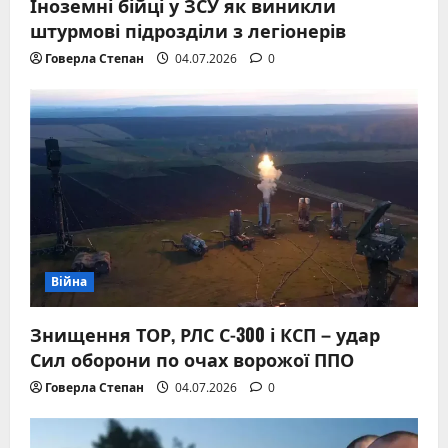
Іноземні бійці у ЗСУ як виникли
штурмові підрозділи з легіонерів
Говерла Степан
04.07.2026
0
Війна
Знищення ТОР, РЛС С-300 і КСП – удар
Сил оборони по очах ворожої ППО
Говерла Степан
04.07.2026
0