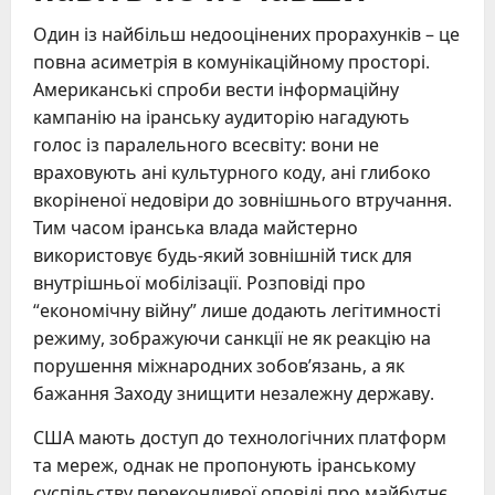
Один із найбільш недооцінених прорахунків – це
повна асиметрія в комунікаційному просторі.
Американські спроби вести інформаційну
кампанію на іранську аудиторію нагадують
голос із паралельного всесвіту: вони не
враховують ані культурного коду, ані глибоко
вкоріненої недовіри до зовнішнього втручання.
Тим часом іранська влада майстерно
використовує будь-який зовнішній тиск для
внутрішньої мобілізації. Розповіді про
“економічну війну” лише додають легітимності
режиму, зображуючи санкції не як реакцію на
порушення міжнародних зобов’язань, а як
бажання Заходу знищити незалежну державу.
США мають доступ до технологічних платформ
та мереж, однак не пропонують іранському
суспільству переконливої оповіді про майбутнє