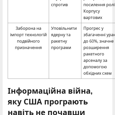
спротив
посилення ролі
Корпусу
вартових
Заборона на
Уповільнити
Прогрес у
імпорт технологій
ядерну та
збагаченні ура
подвійного
ракетну
до 60%, значне
призначення
програми
розширення
ракетного
арсеналу за
допомогою
обхідних схем
Інформаційна війна,
яку США програють
навіть не почавши