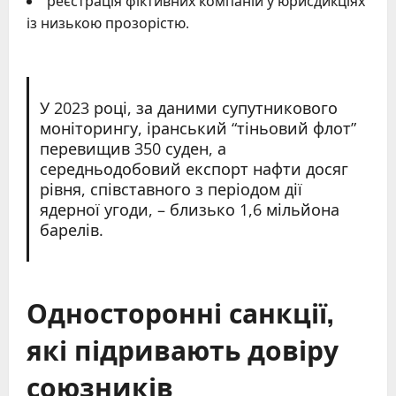
реєстрація фіктивних компаній у юрисдикціях
із низькою прозорістю.
У 2023 році, за даними супутникового
моніторингу, іранський “тіньовий флот”
перевищив 350 суден, а
середньодобовий експорт нафти досяг
рівня, співставного з періодом дії
ядерної угоди, – близько 1,6 мільйона
барелів.
Односторонні санкції,
які підривають довіру
союзників