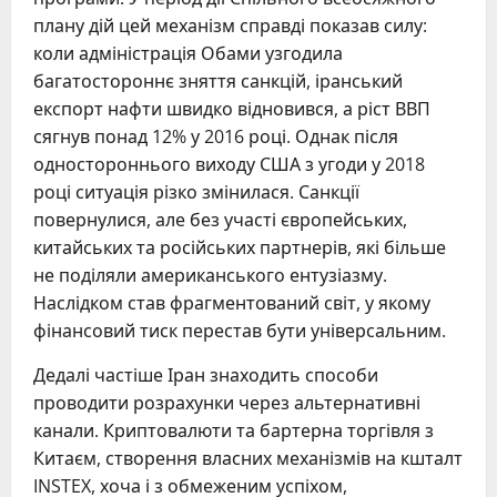
плану дій цей механізм справді показав силу:
коли адміністрація Обами узгодила
багатостороннє зняття санкцій, іранський
експорт нафти швидко відновився, а ріст ВВП
сягнув понад 12% у 2016 році. Однак після
одностороннього виходу США з угоди у 2018
році ситуація різко змінилася. Санкції
повернулися, але без участі європейських,
китайських та російських партнерів, які більше
не поділяли американського ентузіазму.
Наслідком став фрагментований світ, у якому
фінансовий тиск перестав бути універсальним.
Дедалі частіше Іран знаходить способи
проводити розрахунки через альтернативні
канали. Криптовалюти та бартерна торгівля з
Китаєм, створення власних механізмів на кшталт
INSTEX, хоча і з обмеженим успіхом,