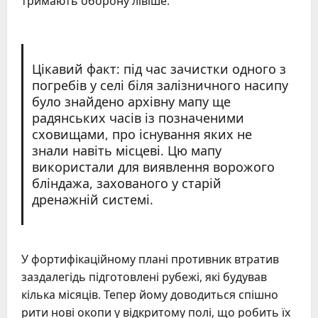
тримають оборону лівіше.
Цікавий факт: під час зачистки одного з
погребів у селі біля залізничного насипу
було знайдено архівну мапу ще
радянських часів із позначеними
сховищами, про існування яких не
знали навіть місцеві. Цю мапу
використали для виявлення ворожого
бліндажа, захованого у старій
дренажній системі.
У фортифікаційному плані противник втратив
заздалегідь підготовлені рубежі, які будував
кілька місяців. Тепер йому доводиться спішно
рити нові окопи у відкритому полі, що робить їх