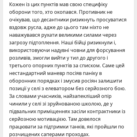
Кожен із цих пунктів мав свою специфіку
оборони того, хто окопався. Противник не
очікував, що десантники ризикнуть просуватися
вздовж русла, адже до цього там ніхто не
наважувався рухати великими силами через
загрозу підтоплення. Наші бійці ризикнули і,
використовуючи надувні човни для форсування
розливів, змогли вийти у тил до другого і
третього опорних пунктів за списком. Саме цей
нестандартний маневр посіяв паніку в
оборонних порядках і змусив росіян залишити
позиції у селі з елеватором без серйозного бою.
За словами учасників, найзапекліший опір
чинили у селі зі зруйнованою школою, де у
підвальних приміщеннях засіли контрактники із
серйозною мотивацією. Там довелося
працювати за підтримки танків, які пройшли по
розчищених саперами проходах.