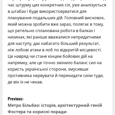
час штурму цих конкретних сіл, уже аналізується
в штабах і буде використовуватися для
планування подальших дій. Головний висновок,
який можна зробити вже зараз, полягає в тому,
що ретельно спланована робота в балках і
низинах, які раніше вважалися непридатними
для наступу, дає набагато більший результат,
ніж лобові атаки в лоб по відкритій місцевості.
Це навряд чи стане кінцем бойових дій на
напрямку, але це точно змінило баланс сил на
користь української сторони, змусивши
противника нервувати й перекидати сили туди,
де він їх не чекав.
P
Previous:
o
Метро Більбао: історія, архітектурний геній
Фостера та корисні поради