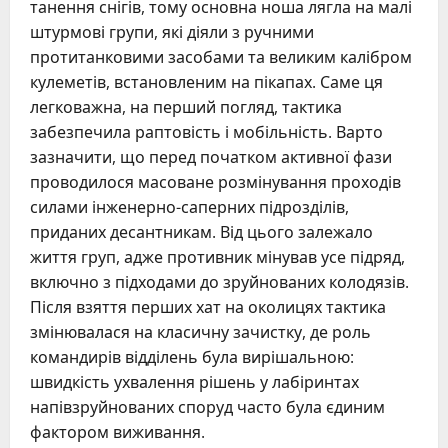
танення снігів, тому основна ноша лягла на малі
штурмові групи, які діяли з ручними
протитанковими засобами та великим калібром
кулеметів, встановленим на пікапах. Саме ця
легковажна, на перший погляд, тактика
забезпечила раптовість і мобільність. Варто
зазначити, що перед початком активної фази
проводилося масоване розмінування проходів
силами інженерно-саперних підрозділів,
приданих десантникам. Від цього залежало
життя груп, адже противник мінував усе підряд,
включно з підходами до зруйнованих колодязів.
Після взяття перших хат на околицях тактика
змінювалася на класичну зачистку, де роль
командирів відділень була вирішальною:
швидкість ухвалення рішень у лабіринтах
напівзруйнованих споруд часто була єдиним
фактором виживання.