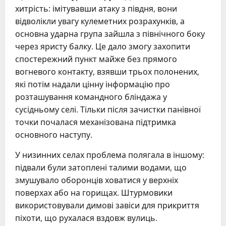
хитрість: імітувавши атаку з півдня, вони
відволікли увагу кулеметних розрахунків, а
основна ударна група зайшла з північного боку
через яристу балку. Це дало змогу захопити
спостережний пункт майже без прямого
вогневого контакту, взявши трьох полонених,
які потім надали цінну інформацію про
розташування командного бліндажа у
сусідньому селі. Тільки після зачистки панівної
точки почалася механізована підтримка
основного наступу.
У низинних селах проблема полягала в іншому:
підвали були затоплені талими водами, що
змушувало оборонців ховатися у верхніх
поверхах або на горищах. Штурмовики
використовували димові завіси для прикриття
піхоти, що рухалася вздовж вулиць.