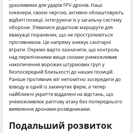
уразливими для ударів FPV-дронів. Наші
інженери, своєю чергою, активно облаштовують
відбиті позиції, інтегруючи їх у загальну систему
оборони. З’явилися додаткові маршрути для
евакуації поранених, що не прострілюються
противником. Це напряму знижує санітарні
втрати. Окремо варто зазначити, що контроль
над переліченими вище селами унеможливив
накопичення ворожих штурмових груп у
безпосередній близькості до наших позицій.
Раніше противник міг непомітно зосередити до
взводу в одній із закинутих ферм, а тепер
найближчі укриття віддалені на відстань, що
унеможливлює раптову атаку без попереднього
виявлення дронами-розвідниками.
Подальший розвиток