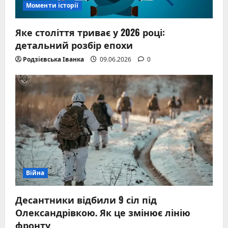
Моменти історії
Яке століття триває у 2026 році:
детальний розбір епохи
Родзієвська Іванка
09.06.2026
0
Війна
Десантники відбили 9 сіл під
Олександрівкою. Як це змінює лінію
фронту