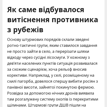
Як саме відбувалося
витіснення противника
з рубежів
Основу штурмових порядків склали зведені
ротно-тактичні групи, яким ставилося завдання
не просто зайти в село, а перерізати шляхи
відходу через сусідні лісосмуги. У кожному з
дев’яти населених пунктів ситуація розвивалася
за схожим сценарієм, хоча рельєф вносив
корективи. Наприклад, у селі, розміщеному на
схилі пагорба, довелося спершу вибити росіян з
панівної висоти, зайнятої покинутою фермою.
Розвідка за допомогою нічних дронів виявила
там розгалужену систему окопів із перекритими
щілинами. Штурмові групи ДШВ пішли на