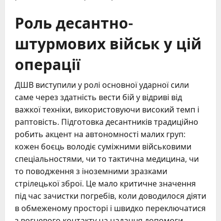
Роль десантно-
штурмових військ у цій
операції
ДШВ виступили у ролі основної ударної сили
саме через здатність вести бій у відриві від
важкої техніки, використовуючи високий темп і
раптовість. Підготовка десантників традиційно
робить акцент на автономності малих груп:
кожен боєць володіє суміжними військовими
спеціальностями, чи то тактична медицина, чи
то поводження з іноземними зразками
стрілецької зброї. Це мало критичне значення
під час зачистки погребів, коли доводилося діяти
в обмеженому просторі і швидко переключатися
з вогневого контакту на надання допомоги