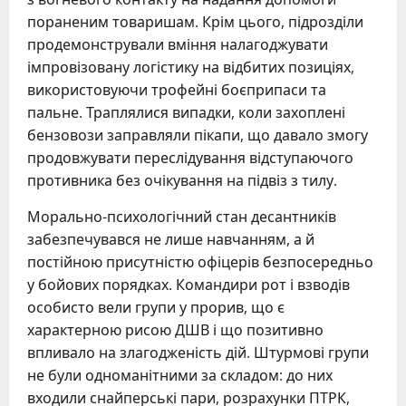
пораненим товаришам. Крім цього, підрозділи
продемонстрували вміння налагоджувати
імпровізовану логістику на відбитих позиціях,
використовуючи трофейні боєприпаси та
пальне. Траплялися випадки, коли захоплені
бензовози заправляли пікапи, що давало змогу
продовжувати переслідування відступаючого
противника без очікування на підвіз з тилу.
Морально-психологічний стан десантників
забезпечувався не лише навчанням, а й
постійною присутністю офіцерів безпосередньо
у бойових порядках. Командири рот і взводів
особисто вели групи у прорив, що є
характерною рисою ДШВ і що позитивно
впливало на злагодженість дій. Штурмові групи
не були одноманітними за складом: до них
входили снайперські пари, розрахунки ПТРК,