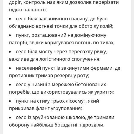
доріг, контроль над яким дозволив перерізати
підвіз пального;
село біля залізничного насипу, де було
обладнано вогневі точки для обстрілу колій;
пункт, розташований на домінуючому
пагорбі, звідки коригувався вогонь по тилах;
село біля мосту через пересохлу річку,
важливе для логістичного сполучення;
населений пункт із закинутими фермами, де
противник тримав резервну роту;
село у низині з мережею бетонованих
погребів, що використовувались як укриття;
пункт на стику трьох лісосмуг, який
прикривав фланг угруповання;
село із зруйнованою школою, де тримали
оборону найбільш боєздатні підрозділи.