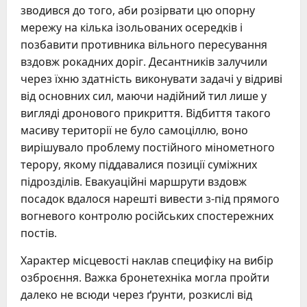
зводився до того, аби розірвати цю опорну
мережу на кілька ізольованих осередків і
позбавити противника вільного пересування
вздовж рокадних доріг. Десантників залучили
через їхню здатність виконувати задачі у відриві
від основних сил, маючи надійний тил лише у
вигляді дронового прикриття. Відбиття такого
масиву території не було самоціллю, воно
вирішувало проблему постійного мінометного
терору, якому піддавалися позиції суміжних
підрозділів. Евакуаційні маршрути вздовж
посадок вдалося нарешті вивести з-під прямого
вогневого контролю російських спостережних
постів.
Характер місцевості наклав специфіку на вибір
озброєння. Важка бронетехніка могла пройти
далеко не всюди через ґрунти, розкислі від