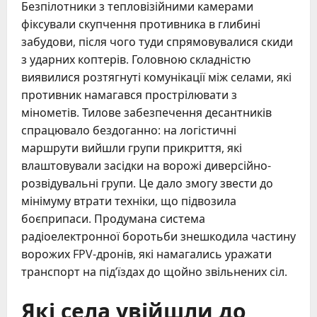
Безпілотники з тепловізійними камерами
фіксували скупчення противника в глибині
забудови, після чого туди спрямовувалися скиди
з ударних коптерів. Головною складністю
виявилися розтягнуті комунікації між селами, які
противник намагався прострілювати з
мінометів. Тилове забезпечення десантників
спрацювало бездоганно: на логістичні
маршрути вийшли групи прикриття, які
влаштовували засідки на ворожі диверсійно-
розвідувальні групи. Це дало змогу звести до
мінімуму втрати техніки, що підвозила
боєприпаси. Продумана система
радіоелектронної боротьби знешкодила частину
ворожих FPV-дронів, які намагались уражати
транспорт на під’їздах до щойно звільнених сіл.
Які села увійшли до