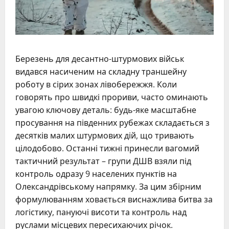
Березень для десантно-штурмових військ
видався насиченим на складну траншейну
роботу в сірих зонах лівобережжя. Коли
говорять про швидкі прориви, часто оминають
увагою ключову деталь: будь-яке масштабне
просування на південних рубежах складається з
десятків малих штурмових дій, що тривають
цілодобово. Останні тижні принесли вагомий
тактичний результат – групи ДШВ взяли під
контроль одразу 9 населених пунктів на
Олександрівському напрямку. За цим збірним
формулюванням ховається виснажлива битва за
логістику, пануючі висоти та контроль над
руслами місцевих пересихаючих річок.