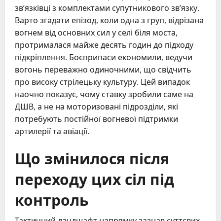
зв’язківці з комплектами супутникового зв’язку.
Варто згадати епізод, коли одна з груп, відрізана
вогнем від основних сил у селі біля моста,
протрималася майже десять годин до підходу
підкріплення. Боєприпаси економили, ведучи
вогонь переважно одиночними, що свідчить
про високу стрілецьку культуру. Цей випадок
наочно показує, чому ставку зробили саме на
ДШВ, а не на моторизовані підрозділи, які
потребують постійної вогневої підтримки
артилерії та авіації.
Що змінилося після
переходу цих сіл під
контроль
Тактичний ландшафт напрямку зазнав суттєвих