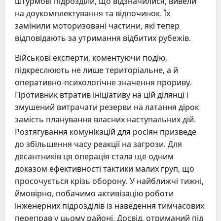
штурмові підрозділи, що відзначилися, вивели
на доукомплектування та відпочинок. Їх
замінили моторизовані частини, які тепер
відповідають за утримання відбитих рубежів.
Військові експерти, коментуючи подію,
підкреслюють не лише територіальне, а й
оперативно-психологічне значення прориву.
Противник втратив ініціативу на цій ділянці і
змушений витрачати резерви на латання дірок
замість планування власних наступальних дій.
Розтягування комунікацій для росіян призведе
до збільшення часу реакції на загрози. Для
десантників ця операція стала ще одним
доказом ефективності тактики малих груп, що
просочується крізь оборону. У найближчі тижні,
ймовірно, побачимо активізацію роботи
інженерних підрозділів із наведення тимчасових
переправ у цьому районі. Досвід, отриманий під