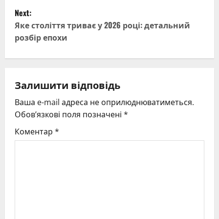
s
Next:
t
Яке століття триває у 2026 році: детальний
розбір епохи
n
a
v
Залишити відповідь
Ваша e-mail адреса не оприлюднюватиметься.
i
Обов’язкові поля позначені
*
g
Коментар
*
a
t
i
o