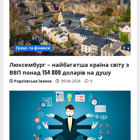
Гроші та фінанси
Люксембург – найбагатша країна світу з
ВВП понад 154 000 доларів на душу
Родзієвська Іванка
09.06.2026
0