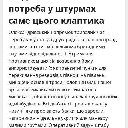
потреба у штурмах
саме цього клаптика
Олександрівський напрямок тривалий час
перебував у статусі другорядного, але насправді
він замикав стик між кількома бригадними
смугами відповідальності. Утримання
противником цих сіл дозволяло йому
використовувати їх як транзитні пункти для
перекидання резервів з півночі на південь,
минаючи основні траси. Головний біль нашої
артилерії викликали пункти тимчасової
дислокації, облаштовані у підвалах зруйнованих
адмінбудівель. Всі дев’ять сіл розташовані у
низині, яку прорізають балки, що заросли
чагарником – ідеальне укриття для маневру
малими групами. Оперативний задум штабу