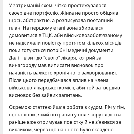
У затриманій схемі чітко простежувалося
своєрідне портфоліо. Жінка не просто обіцяла
щось абстрактне, а розписувала поетапний
план. На першому етапі вона збиралася
домовитися в ТЦК, аби військовозобов’язаному
не надсилали повістку протягом кількох місяців,
поки готуються потрібні медичні документи.
Далі – візит до “свого” лікаря, котрий за
винагороду мав виписати висновок про
наявність важкого хронічного захворювання.
Після цього передбачався вплив на члена
військово-лікарської комісії, аби той затвердив
висновок без зайвих запитань.
Окремою статтею йшла робота з судом. Річ у тім,
що чоловік, який потрапив у поле зору слідства,
раніше вже отримував повістку й не з’явився за
викликом, через що на нього було складено