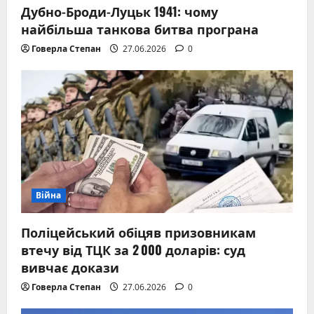
Дубно-Броди-Луцьк 1941: чому
найбільша танкова битва програна
Говерла Степан
27.06.2026
0
Війна
Поліцейський обіцяв призовникам
втечу від ТЦК за 2 000 доларів: суд
вивчає докази
Говерла Степан
27.06.2026
0