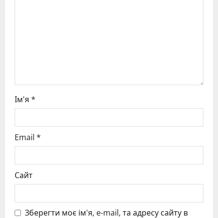
t
i
o
n
Ім'я
*
Email
*
Сайт
Зберегти моє ім'я, e-mail, та адресу сайту в