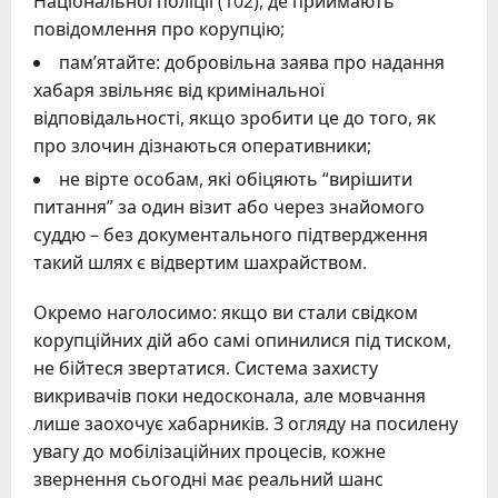
Національної поліції (102), де приймають
повідомлення про корупцію;
пам’ятайте: добровільна заява про надання
хабаря звільняє від кримінальної
відповідальності, якщо зробити це до того, як
про злочин дізнаються оперативники;
не вірте особам, які обіцяють “вирішити
питання” за один візит або через знайомого
суддю – без документального підтвердження
такий шлях є відвертим шахрайством.
Окремо наголосимо: якщо ви стали свідком
корупційних дій або самі опинилися під тиском,
не бійтеся звертатися. Система захисту
викривачів поки недосконала, але мовчання
лише заохочує хабарників. З огляду на посилену
увагу до мобілізаційних процесів, кожне
звернення сьогодні має реальний шанс