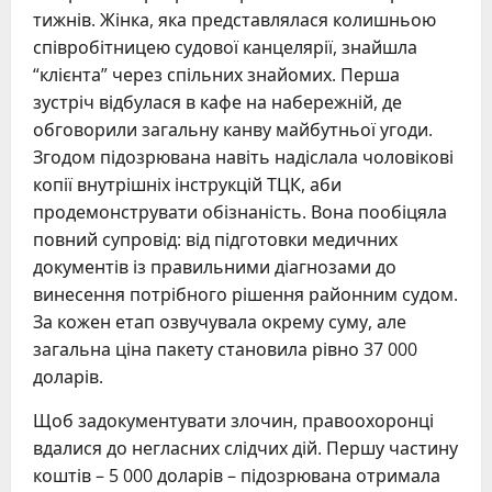
тижнів. Жінка, яка представлялася колишньою
співробітницею судової канцелярії, знайшла
“клієнта” через спільних знайомих. Перша
зустріч відбулася в кафе на набережній, де
обговорили загальну канву майбутньої угоди.
Згодом підозрювана навіть надіслала чоловікові
копії внутрішніх інструкцій ТЦК, аби
продемонструвати обізнаність. Вона пообіцяла
повний супровід: від підготовки медичних
документів із правильними діагнозами до
винесення потрібного рішення районним судом.
За кожен етап озвучувала окрему суму, але
загальна ціна пакету становила рівно 37 000
доларів.
Щоб задокументувати злочин, правоохоронці
вдалися до негласних слідчих дій. Першу частину
коштів – 5 000 доларів – підозрювана отримала