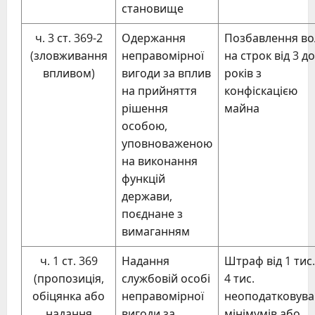
становище
ч. 3 ст. 369-2
Одержання
Позбавлення во
(зловживання
неправомірної
на строк від 3 до
впливом)
вигоди за вплив
років з
на прийняття
конфіскацією
рішення
майна
особою,
уповноваженою
на виконання
функцій
держави,
поєднане з
вимаганням
ч. 1 ст. 369
Надання
Штраф від 1 тис.
(пропозиція,
службовій особі
4 тис.
обіцянка або
неправомірної
неоподатковува
надання
вигоди за
мінімумів або