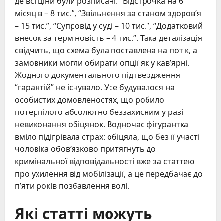
де всі ціни були розписані: “Відстрочка на 6
місяців – 8 тис.”, “Звільнення за станом здоров’я
– 15 тис.”, “Супровід у суді – 10 тис.”, “Додатковий
внесок за терміновість – 4 тис.”. Така деталізація
свідчить, що схема була поставлена на потік, а
замовники могли обирати опції як у кав’ярні.
Жодного документального підтвердження
“гарантій” не існувало. Усе будувалося на
особистих домовленостях, що робило
потерпілого абсолютно беззахисним у разі
невиконання обіцянок. Водночас фігурантка
вміло підігрівала страх: обіцяла, що без її участі
чоловіка обов’язково притягнуть до
кримінальної відповідальності вже за статтею
про ухилення від мобілізації, а це передбачає до
п’яти років позбавлення волі.
Які статті можуть