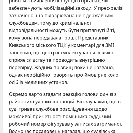
роботи з виявлення корупції в органах, які
забезпечують мобілізаційні заходи. У прес-релізі
зазначено, що підозрювана не є державним
службовцем, тому до кримінальної
відповідальності можуть бути притягнуті й ті,
кому вона передавала гроші. Представник
Київського міського ТЦК у коментарі для ЗМІ
запевнив, що центр комплектування всіляко
сприяє слідству та проводить внутрішню
перевірку. Жодних прізвищ поки не названо,
однак неофіційно говорять про ймовірне коло
осіб із медичних установ.
Окремо варто згадати реакцію голови однієї з
районних судових інстанцій. Він зауважив, що в
суді триває службове розслідування щодо
можливої причетності помічника судді, чий
робочий номер фігурував у записах затриманої.
Водночас посадовець нагадав, що суддівська