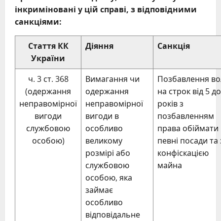
інкриміновані у цій справі, з відповідними
санкціями:
Стаття КК
Діяння
Санкція
України
ч. 3 ст. 368
Вимагання чи
Позбавлення во
(одержання
одержання
на строк від 5 до
неправомірної
неправомірної
років з
вигоди
вигоди в
позбавленням
службовою
особливо
права обіймати
особою)
великому
певні посади та 
розмірі або
конфіскацією
службовою
майна
особою, яка
займає
особливо
відповідальне