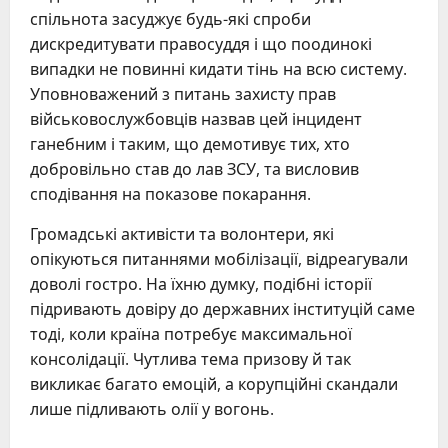
спільнота засуджує будь-які спроби
дискредитувати правосуддя і що поодинокі
випадки не повинні кидати тінь на всю систему.
Уповноважений з питань захисту прав
військовослужбовців назвав цей інцидент
ганебним і таким, що демотивує тих, хто
добровільно став до лав ЗСУ, та висловив
сподівання на показове покарання.
Громадські активісти та волонтери, які
опікуються питаннями мобілізації, відреагували
доволі гостро. На їхню думку, подібні історії
підривають довіру до державних інституцій саме
тоді, коли країна потребує максимальної
консолідації. Чутлива тема призову й так
викликає багато емоцій, а корупційні скандали
лише підливають олії у вогонь.