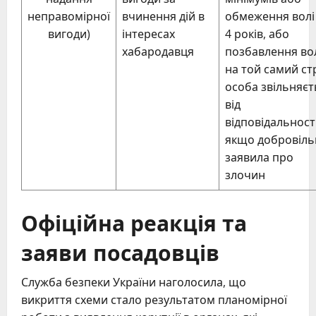
неправомірної
вчинення дій в
обмеження волі
вигоди)
інтересах
4 років, або
хабародавця
позбавлення во
на той самий ст
особа звільняєт
від
відповідальності
якщо добровіль
заявила про
злочин
Офіційна реакція та
заяви посадовців
Служба безпеки України наголосила, що
викриття схеми стало результатом планомірної