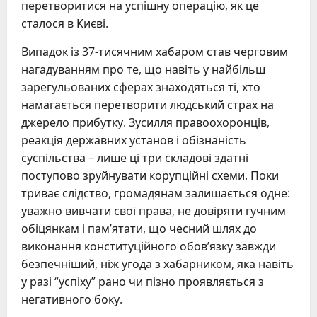
перетворитися на успішну операцію, як це
сталося в Києві.
Випадок із 37-тисячним хабаром став черговим
нагадуванням про те, що навіть у найбільш
зарегульованих сферах знаходяться ті, хто
намагається перетворити людський страх на
джерело прибутку. Зусилля правоохоронців,
реакція державних установ і обізнаність
суспільства – лише ці три складові здатні
поступово зруйнувати корупційні схеми. Поки
триває слідство, громадянам залишається одне:
уважно вивчати свої права, не довіряти гучним
обіцянкам і пам’ятати, що чесний шлях до
виконання конституційного обов’язку завжди
безпечніший, ніж угода з хабарником, яка навіть
у разі “успіху” рано чи пізно проявляється з
негативного боку.