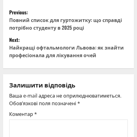
P
Previous:
o
Повний список для гуртожитку: що справді
потрібно студенту в 2025 році
s
Next:
t
Найкращі офтальмологи Львова: як знайти
професіонала для лікування очей
n
a
v
Залишити відповідь
Ваша e-mail адреса не оприлюднюватиметься.
i
Обов’язкові поля позначені
*
g
Коментар
*
a