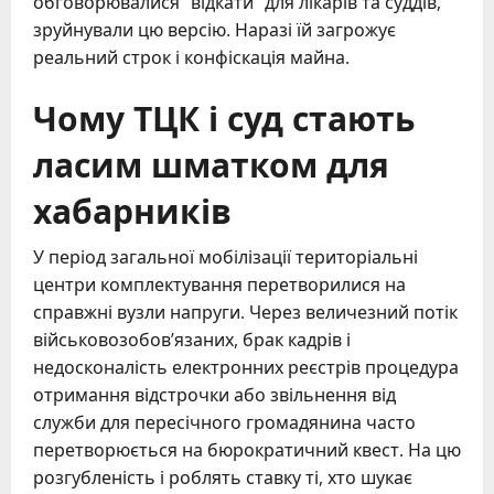
обговорювалися “відкати” для лікарів та суддів,
зруйнували цю версію. Наразі їй загрожує
реальний строк і конфіскація майна.
Чому ТЦК і суд стають
ласим шматком для
хабарників
У період загальної мобілізації територіальні
центри комплектування перетворилися на
справжні вузли напруги. Через величезний потік
військовозобов’язаних, брак кадрів і
недосконалість електронних реєстрів процедура
отримання відстрочки або звільнення від
служби для пересічного громадянина часто
перетворюється на бюрократичний квест. На цю
розгубленість і роблять ставку ті, хто шукає