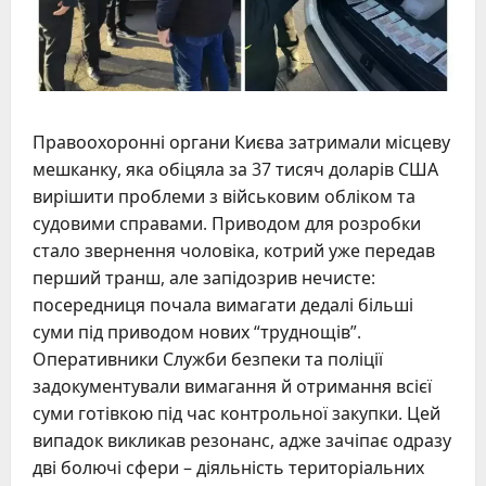
Правоохоронні органи Києва затримали місцеву
мешканку, яка обіцяла за 37 тисяч доларів США
вирішити проблеми з військовим обліком та
судовими справами. Приводом для розробки
стало звернення чоловіка, котрий уже передав
перший транш, але запідозрив нечисте:
посередниця почала вимагати дедалі більші
суми під приводом нових “труднощів”.
Оперативники Служби безпеки та поліції
задокументували вимагання й отримання всієї
суми готівкою під час контрольної закупки. Цей
випадок викликав резонанс, адже зачіпає одразу
дві болючі сфери – діяльність територіальних