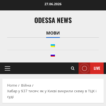
Skip
27.06.2026
to
content
ODESSA NEWS
МОВИ
LIVE
Primary
Menu
Home
Війна
Хабар у $37 тисяч: як у Києві викрили схему в ТЦК і
суді