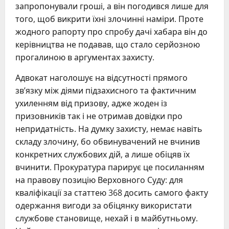
запропонували гроші, а він погодився лише для
того, щоб викрити їхні злочинні наміри. Проте
жодного рапорту про спробу дачі хабара він до
керівництва не подавав, що стало серйозною
прогалиною в аргументах захисту.
Адвокат наголошує на відсутності прямого
зв’язку між діями підзахисного та фактичним
ухиленням від призову, адже жоден із
призовників так і не отримав довідки про
непридатність. На думку захисту, немає навіть
складу злочину, бо обвинувачений не вчинив
конкретних службових дій, а лише обіцяв їх
вчинити. Прокуратура парирує це посиланням
на правову позицію Верховного Суду: для
кваліфікації за статтею 368 досить самого факту
одержання вигоди за обіцянку використати
службове становище, нехай і в майбутньому.