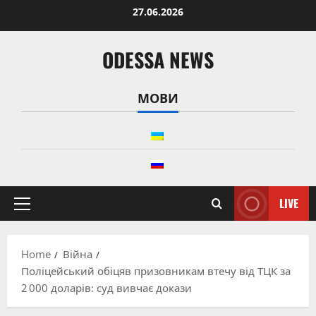
Skip
27.06.2026
to
content
ODESSA NEWS
МОВИ
LIVE
Primary
Menu
Home
Війна
Поліцейський обіцяв призовникам втечу від ТЦК за
2 000 доларів: суд вивчає докази