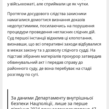
у військкоматі, але сприймали це як чутки.
Протягом досудового слідства захисники
намагалися домогтися визнання доказів
недопустимими, посилаючись на порушення
процедури проведення негласних слідчих дій.
Суд першої інстанції відхилив ці клопотання,
визнавши, що всі оперативні заходи відбувалися
в межах закону та з дозволу слідчого судді. На
підставі зібраних матеріалів прокурор затвердив
обвинувальний акт і передав справу до
районного суду, де вона перебуває на стадії
розгляду по суті.
За даними Департаменту внутрішньої
безпеки Нацполіції, лише за перше
півріччя 2024 року задокументовано 47