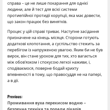
справа – це не лише покарання для однієї
людини, але й тест для всієї системи
протиепійної протидії корупції, яка має довести,
що закон працює без винятків.
Процес у цій справі триває. Наступне засідання
призначене на кінець місяця. Сторони готують
додаткові клопотання, а суспільство стежить за
перебігом із напруженою увагою. Яким би не був
вирок, він стане уроком для тих, хто вагається
між обов’язком і спокусою легкої наживи, і,
сподіваємося, поверне бодай крихту
впевненості в тому, що правосуддя не на папері,
а в дії.
P
Previous:
o
Промивання вуха перекисом водню –
безпечна техніка та поради лікарів