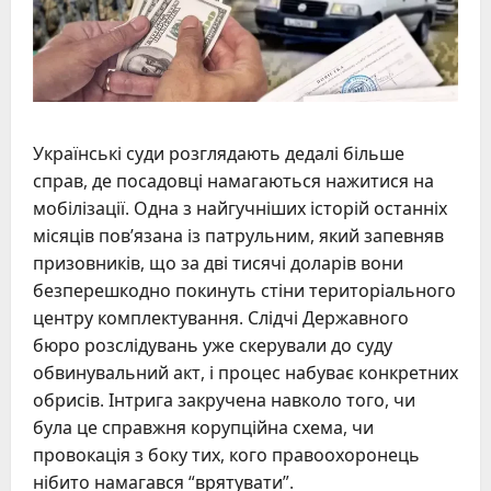
Українські суди розглядають дедалі більше
справ, де посадовці намагаються нажитися на
мобілізації. Одна з найгучніших історій останніх
місяців пов’язана із патрульним, який запевняв
призовників, що за дві тисячі доларів вони
безперешкодно покинуть стіни територіального
центру комплектування. Слідчі Державного
бюро розслідувань уже скерували до суду
обвинувальний акт, і процес набуває конкретних
обрисів. Інтрига закручена навколо того, чи
була це справжня корупційна схема, чи
провокація з боку тих, кого правоохоронець
нібито намагався “врятувати”.