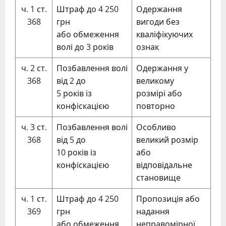
ч. 1 ст.
Штраф до 4 250
Одержання
368
грн
вигоди без
або обмеження
кваліфікуючих
волі до 3 років
ознак
ч. 2 ст.
Позбавлення волі
Одержання у
368
від 2 до
великому
5 років із
розмірі або
конфіскацією
повторно
ч. 3 ст.
Позбавлення волі
Особливо
368
від 5 до
великий розмір
10 років із
або
конфіскацією
відповідальне
становище
ч. 1 ст.
Штраф до 4 250
Пропозиція або
369
грн
надання
або обмеження
неправомірної