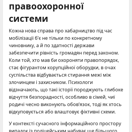
правоохоронної
системи
Кожна нова справа про хабарництво під час
мобілізації бʼє не тільки по конкретному
чиновнику, а й по здатності держави
забезпечити рівність громадян перед законом.
Коли той, хто мав би охороняти правопорядок,
стає фігурантом корупційної оборудки, в очах
суспільства відбувається стирання межі між
злочинцем і захисником. Психологи
відзначають, що такі історії породжують глибоке
відчуття безпорадності, особливо в сімей, чиї
родичі чесно виконують обов’язок, тоді як хтось
відкуповується або влаштовує фіктивні схеми.
У контексті сучасного інформаційного простору
випадок із поліцейським набуває ще більшого