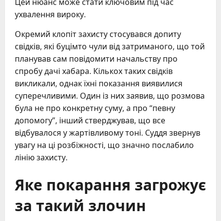
Цей нюанс може стати ключовим під час
ухвалення вироку.
Окремий клопіт захисту стосувався допиту
свідків, які буцімто чули від затриманого, що той
планував сам повідомити начальству про
спробу дачі хабара. Кількох таких свідків
викликали, однак їхні показання виявилися
суперечливими. Один із них заявив, що розмова
була не про конкретну суму, а про “певну
допомогу”, інший стверджував, що все
відбувалося у жартівливому тоні. Суддя звернув
увагу на ці розбіжності, що значно послабило
лінію захисту.
Яке покарання загрожує
за такий злочин