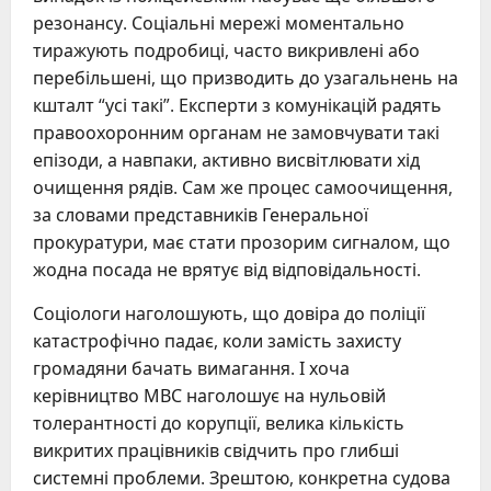
резонансу. Соціальні мережі моментально
тиражують подробиці, часто викривлені або
перебільшені, що призводить до узагальнень на
кшталт “усі такі”. Експерти з комунікацій радять
правоохоронним органам не замовчувати такі
епізоди, а навпаки, активно висвітлювати хід
очищення рядів. Сам же процес самоочищення,
за словами представників Генеральної
прокуратури, має стати прозорим сигналом, що
жодна посада не врятує від відповідальності.
Соціологи наголошують, що довіра до поліції
катастрофічно падає, коли замість захисту
громадяни бачать вимагання. І хоча
керівництво МВС наголошує на нульовій
толерантності до корупції, велика кількість
викритих працівників свідчить про глибші
системні проблеми. Зрештою, конкретна судова