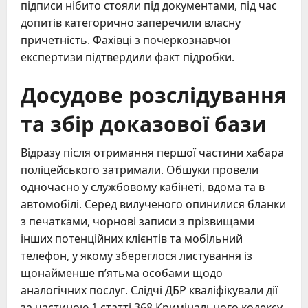
підписи нібито стояли під документами, під час
допитів категорично заперечили власну
причетність. Фахівці з почеркознавчої
експертизи підтвердили факт підробки.
Досудове розслідування
та збір доказової бази
Відразу після отримання першої частини хабара
поліцейського затримали. Обшуки провели
одночасно у службовому кабінеті, вдома та в
автомобілі. Серед вилученого опинилися бланки
з печатками, чорнові записи з прізвищами
інших потенційних клієнтів та мобільний
телефон, у якому збереглося листування із
щонайменше п’ятьма особами щодо
аналогічних послуг. Слідчі ДБР кваліфікували дії
за частиною 1 статті 368 Кримінального кодексу