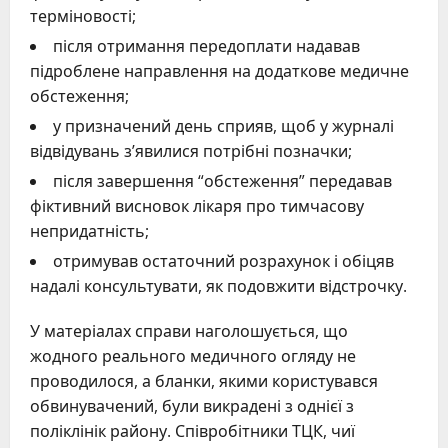
терміновості;
після отримання передоплати надавав
підроблене направлення на додаткове медичне
обстеження;
у призначений день сприяв, щоб у журналі
відвідувань з’явилися потрібні позначки;
після завершення “обстеження” передавав
фіктивний висновок лікаря про тимчасову
непридатність;
отримував остаточний розрахунок і обіцяв
надалі консультувати, як подовжити відстрочку.
У матеріалах справи наголошується, що
жодного реального медичного огляду не
проводилося, а бланки, якими користувався
обвинувачений, були викрадені з однієї з
поліклінік району. Співробітники ТЦК, чиї