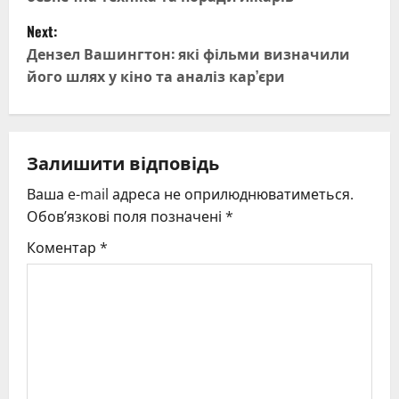
s
Next:
t
Дензел Вашингтон: які фільми визначили
його шлях у кіно та аналіз кар’єри
n
a
v
Залишити відповідь
Ваша e-mail адреса не оприлюднюватиметься.
i
Обов’язкові поля позначені
*
g
Коментар
*
a
t
i
o