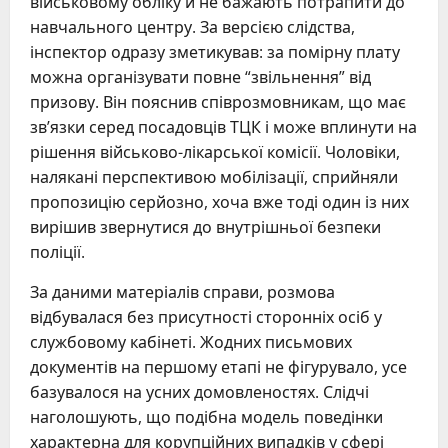
військовому обліку й не бажають потрапити до
навчального центру. За версією слідства,
інспектор одразу зметикував: за помірну плату
можна організувати повне “звільнення” від
призову. Він пояснив співрозмовникам, що має
зв’язки серед посадовців ТЦК і може вплинути на
рішення військово-лікарської комісії. Чоловіки,
налякані перспективою мобілізації, сприйняли
пропозицію серйозно, хоча вже тоді один із них
вирішив звернутися до внутрішньої безпеки
поліції.
За даними матеріалів справи, розмова
відбувалася без присутності сторонніх осіб у
службовому кабінеті. Жодних письмових
документів на першому етапі не фігурувало, усе
базувалося на усних домовленостях. Слідчі
наголошують, що подібна модель поведінки
характерна для корупційних випадків у сфері