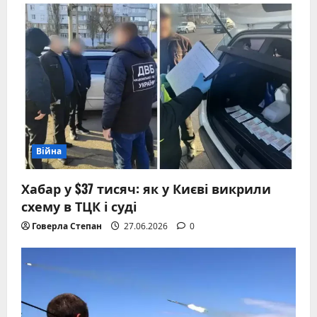
Війна
Хабар у $37 тисяч: як у Києві викрили
схему в ТЦК і суді
Говерла Степан
27.06.2026
0