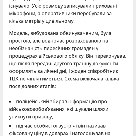
існувало. Усю розмову записували приховані
мікрофони, а оперативники перебували за
кілька метрів у цивільному.
Модель, вибудована обвинуваченим, була
простою, але водночас розрахованою на
необізнаність пересічних громадян у
процедурах військового обліку. Він переконував,
що після передачі другого траншу документи
оформлять за лічені дні, і жоден співробітник
ТЦК не чіплятиметься. Схема включала кілька
послідовних етапів:
поліцейський збирав інформацію про
військовозобов’язаних, які шукали шляхи
уникнути призову;
під час особистої зустрічі він називав
фіксовану ціну в доларах і наголошував на