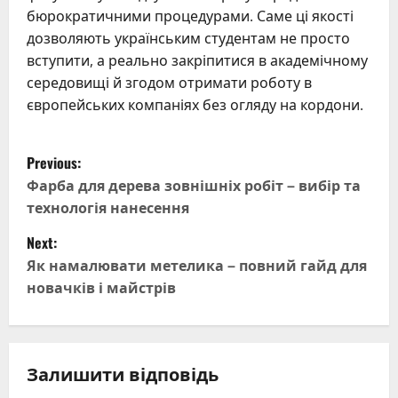
бюрократичними процедурами. Саме ці якості
дозволяють українським студентам не просто
вступити, а реально закріпитися в академічному
середовищі й згодом отримати роботу в
європейських компаніях без огляду на кордони.
P
Previous:
o
Фарба для дерева зовнішніх робіт – вибір та
технологія нанесення
s
Next:
t
Як намалювати метелика – повний гайд для
новачків і майстрів
n
a
v
Залишити відповідь