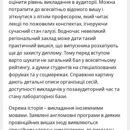
оцінити рівень викладання в аудиторії. Можна
потрапити до всесвітньо відомого вишу і
зіткнутися з літнім професором, який читає
лекції по пожовклих конспектах, ігноруючи
сучасний стан галузі. Водночас невеликий
регіональний заклад може дати такий
практичний вишкіл, що випускника розхапують
ще до захисту диплому. Тому перед вступом
варто шукати не загальний бал у всесвітньому
рейтингу, а думки студентів на спеціалізованих
форумах та у соцмережах. Справжню картину
дають детальні описи організації сесій,
доступності викладачів у позааудиторний час та
стану лабораторної бази.
Окрема історія – викладання іноземними
мовами. Заявлені англомовні програми в деяких
провінційних вишах іноді виявляються
звичайним словацьким потоком, де викладач