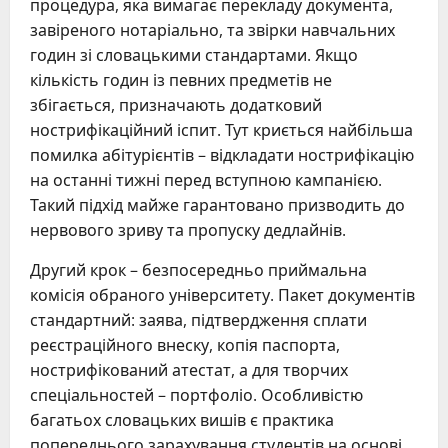
процедура, яка вимагає перекладу документа,
завіреного нотаріально, та звірки навчальних
годин зі словацькими стандартами. Якщо
кількість годин із певних предметів не
збігається, призначають додатковий
нострифікаційний іспит. Тут криється найбільша
помилка абітурієнтів – відкладати нострифікацію
на останні тижні перед вступною кампанією.
Такий підхід майже гарантовано призводить до
нервового зриву та пропуску дедлайнів.
Другий крок – безпосередньо приймальна
комісія обраного університету. Пакет документів
стандартний: заява, підтвердження сплати
реєстраційного внеску, копія паспорта,
нострифікований атестат, а для творчих
спеціальностей – портфоліо. Особливістю
багатьох словацьких вишів є практика
попереднього зарахування студентів на основі