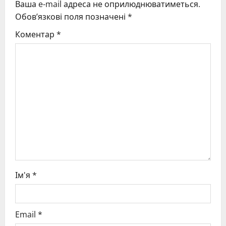
Ваша e-mail адреса не оприлюднюватиметься.
i
Обов’язкові поля позначені
*
g
Коментар
*
a
t
i
o
n
Ім'я
*
Email
*