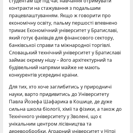
студентам ще під час навчання отримувати
контракти на стажування з подальшим
працевлаштуванням. Якщо ж говорити про
економічну освіту, пальму першості впевнено
тримає Економічний університет у Братиславі,
який готує фахівців для фінансового сектору,
банківської справи та міжнародної торгівлі.
Словацький технічний університет у Братиславі
займає окрему нішу – його архітектурний та
будівельний напрями майже не мають
конкурентів усередині країни.
Для тих, хто хоче заглибитись у природничі
науки, варто придивитись до Університету
Павла Йозефа Шафарика в Кошице, де дуже
сильна школа біології, хімії та фізики, а також до
Технічного університету у Зволені, що є
унікальним центром лісівництва та
деревообробки. Аграрний університет у Нітрі