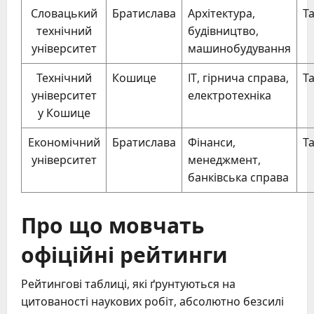
Словацький
Братислава
Архітектура,
Т
технічний
будівництво,
університет
машинобудування
Технічний
Кошице
IT, гірнича справа,
Т
університет
електротехніка
у Кошице
Економічний
Братислава
Фінанси,
Т
університет
менеджмент,
банківська справа
Про що мовчать
офіційні рейтинги
Рейтингові таблиці, які ґрунтуються на
цитованості наукових робіт, абсолютно безсилі