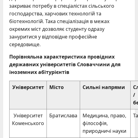
закриває потребу в спеціалістах сільського
господарства, харчових технологій та
біотехнологій. Така спеціалізація в межах
окремих міст дозволяє студенту одразу
зануритися у відповідне професійне
середовище.
Порівняльна характеристика провідних
державних університетів Словаччини для
іноземних абітурієнтів
Університет
Місто
Сильні напрями
С
/
б
Університет
Братислава
Медицина, право,
Т
Коменського
філософія,
природничі науки