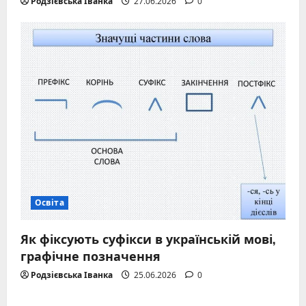
Родзієвська Іванка
27.06.2026
0
Освіта
Як фіксують суфікси в українській мові,
графічне позначення
Родзієвська Іванка
25.06.2026
0