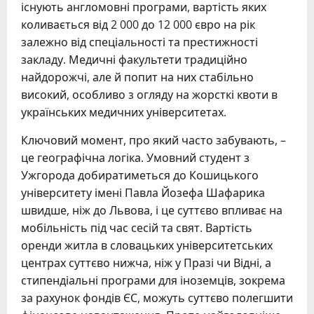
існують англомовні програми, вартість яких
коливається від 2 000 до 12 000 євро на рік
залежно від спеціальності та престижності
закладу. Медичні факультети традиційно
найдорожчі, але й попит на них стабільно
високий, особливо з огляду на жорсткі квоти в
українських медичних університетах.
Ключовий момент, про який часто забувають, –
це географічна логіка. Умовний студент з
Ужгорода добиратиметься до Кошицького
університету імені Павла Йозефа Шафарика
швидше, ніж до Львова, і це суттєво впливає на
мобільність під час сесій та свят. Вартість
оренди житла в словацьких університетських
центрах суттєво нижча, ніж у Празі чи Відні, а
стипендіальні програми для іноземців, зокрема
за рахунок фондів ЄС, можуть суттєво полегшити