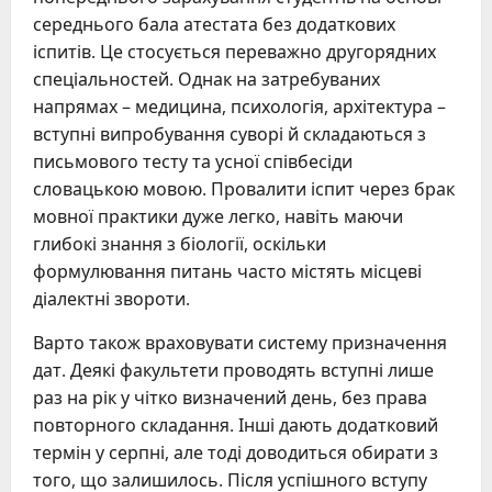
середнього бала атестата без додаткових
іспитів. Це стосується переважно другорядних
спеціальностей. Однак на затребуваних
напрямах – медицина, психологія, архітектура –
вступні випробування суворі й складаються з
письмового тесту та усної співбесіди
словацькою мовою. Провалити іспит через брак
мовної практики дуже легко, навіть маючи
глибокі знання з біології, оскільки
формулювання питань часто містять місцеві
діалектні звороти.
Варто також враховувати систему призначення
дат. Деякі факультети проводять вступні лише
раз на рік у чітко визначений день, без права
повторного складання. Інші дають додатковий
термін у серпні, але тоді доводиться обирати з
того, що залишилось. Після успішного вступу