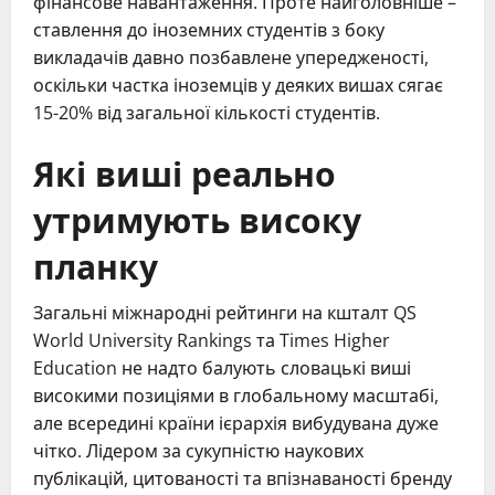
фінансове навантаження. Проте найголовніше –
ставлення до іноземних студентів з боку
викладачів давно позбавлене упередженості,
оскільки частка іноземців у деяких вишах сягає
15-20% від загальної кількості студентів.
Які виші реально
утримують високу
планку
Загальні міжнародні рейтинги на кшталт QS
World University Rankings та Times Higher
Education не надто балують словацькі виші
високими позиціями в глобальному масштабі,
але всередині країни ієрархія вибудувана дуже
чітко. Лідером за сукупністю наукових
публікацій, цитованості та впізнаваності бренду