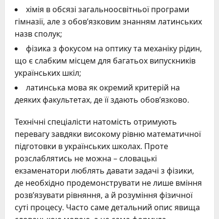
хімія в обсязі загальноосвітньої програми
гімназії, але з обов’язковим знанням латинських
назв сполук;
фізика з фокусом на оптику та механіку рідин,
що є слабким місцем для багатьох випускників
українських шкіл;
латинська мова як окремий критерій на
деяких факультетах, де її здають обов’язково.
Технічні спеціалісти натомість отримують
перевагу завдяки високому рівню математичної
підготовки в українських школах. Проте
розслаблятись не можна – словацькі
екзаменатори люблять давати задачі з фізики,
де необхідно продемонструвати не лише вміння
розв’язувати рівняння, а й розуміння фізичної
суті процесу. Часто саме детальний опис явища