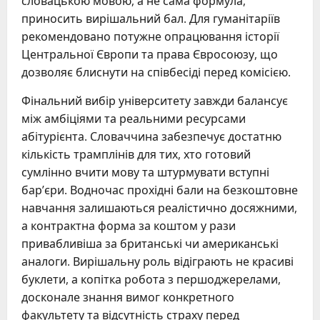
словацькою мовою, а не сама формула,
приносить вирішальний бал. Для гуманітаріїв
рекомендовано потужне опрацювання історії
Центральної Європи та права Євросоюзу, що
дозволяє блиснути на співбесіді перед комісією.
Фінальний вибір університету завжди балансує
між амбіціями та реальними ресурсами
абітурієнта. Словаччина забезпечує достатню
кількість трамплінів для тих, хто готовий
сумлінно вчити мову та штурмувати вступні
бар’єри. Водночас прохідні бали на безкоштовне
навчання залишаються реалістично досяжними,
а контрактна форма за коштом у рази
привабливіша за британські чи американські
аналоги. Вирішальну роль відіграють не красиві
буклети, а копітка робота з першоджерелами,
досконале знання вимог конкретного
факультету та відсутність страху перед