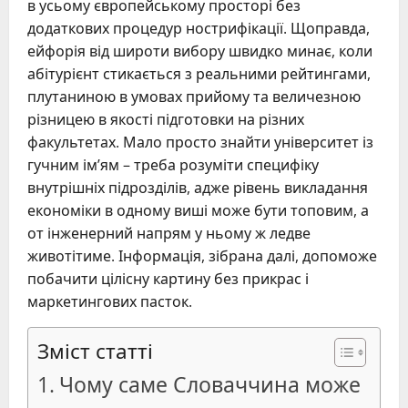
в усьому європейському просторі без
додаткових процедур нострифікації. Щоправда,
ейфорія від широти вибору швидко минає, коли
абітурієнт стикається з реальними рейтингами,
плутаниною в умовах прийому та величезною
різницею в якості підготовки на різних
факультетах. Мало просто знайти університет із
гучним ім’ям – треба розуміти специфіку
внутрішніх підрозділів, адже рівень викладання
економіки в одному виші може бути топовим, а
от інженерний напрям у ньому ж ледве
животітиме. Інформація, зібрана далі, допоможе
побачити цілісну картину без прикрас і
маркетингових пасток.
Зміст статті
Чому саме Словаччина може