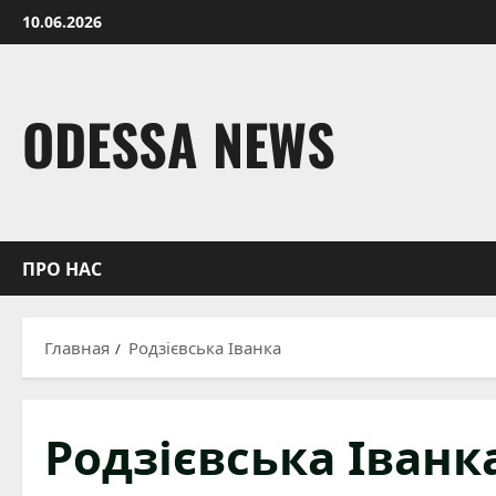
Перейти
10.06.2026
к
содержимому
ODESSA NEWS
ПРО НАС
Главная
Родзієвська Іванка
Родзієвська Іванк