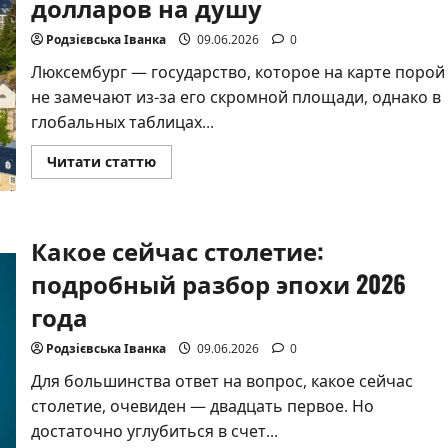
долларов на душу
XIII
в.
в
Родзієвська Іванка
09.06.2026
0
Закарпатье
Люксембург — государство, которое на карте порой
не замечают из-за его скромной площади, однако в
глобальных таблицах...
Прочитать
Читати статтю
больше
о
Люксембург
—
самая
Какое сейчас столетие:
богатая
страна
мира
подробный разбор эпохи 2026
с
ВВП
года
более
154
000
Родзієвська Іванка
09.06.2026
0
долларов
на
Для большинства ответ на вопрос, какое сейчас
душу
столетие, очевиден — двадцать первое. Но
достаточно углубиться в счет...