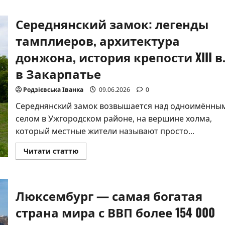
Середнянский замок: легенды
тамплиеров, архитектура
донжона, история крепости XIII в
в Закарпатье
Родзієвська Іванка
09.06.2026
0
Середнянский замок возвышается над одноимённы
селом в Ужгородском районе, на вершине холма,
который местные жители называют просто...
Прочитать
Читати статтю
больше
о
Середнянский
замок:
легенды
Люксембург — самая богатая
тамплиеров,
архитектура
донжона,
страна мира с ВВП более 154 000
история
крепости