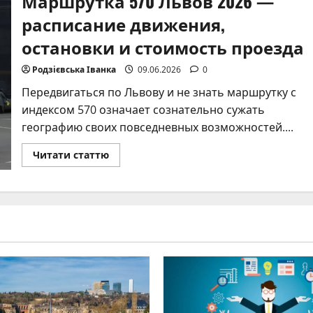
Маршрутка 570 Львов 2026 —
Фостера
и
расписание движения,
полезные
советы
остановки и стоимость проезда
Родзієвська Іванка
09.06.2026
0
Передвигаться по Львову и не знать маршрутку с
индексом 570 означает сознательно сужать
географию своих повседневных возможностей....
Прочитать
Читати статтю
больше
о
Маршрутка
570
Львов
2026
—
расписание
движения,
остановки
и
стоимость
проезда