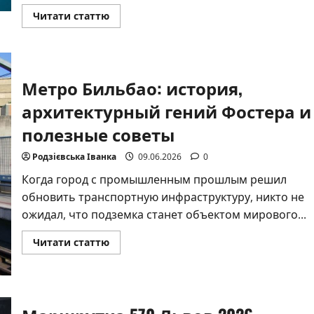
Прочитать
Читати статтю
больше
о
Какое
сейчас
столетие:
подробный
Метро Бильбао: история,
разбор
эпохи
2026
архитектурный гений Фостера и
года
полезные советы
Родзієвська Іванка
09.06.2026
0
Когда город с промышленным прошлым решил
обновить транспортную инфраструктуру, никто не
ожидал, что подземка станет объектом мирового...
Прочитать
Читати статтю
больше
о
Метро
Бильбао:
история,
архитектурный
гений