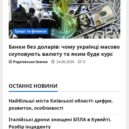
Гроші та фінанси
Банки без доларів: чому українці масово
скуповують валюту та яким буде курс
Родзієвська Іванка
24.06.2026
0
ОСТАННІ НОВИНИ
Найбільші міста Київської області: цифри,
розвиток, особливості
Італійські дрони знищені БПЛА в Кувейті.
Розбір інциденту