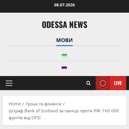
Skip
08.07.2026
to
content
ODESSA NEWS
МОВИ
LIVE
Primary
Menu
Home
Гроші та фінанси
Штраф Bank of Scotland за санкції проти РФ: 160 000
фунтів від OFSI