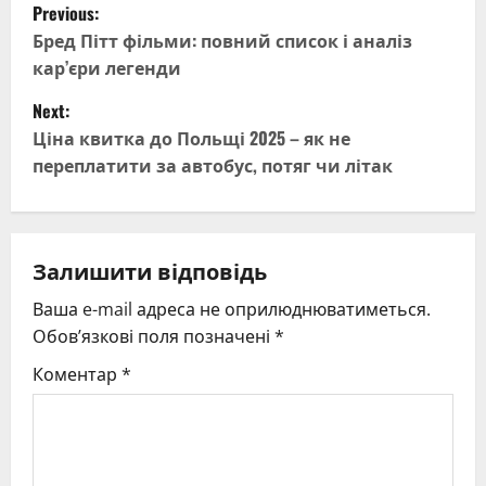
P
Previous:
o
Бред Пітт фільми: повний список і аналіз
кар’єри легенди
s
Next:
t
Ціна квитка до Польщі 2025 – як не
переплатити за автобус, потяг чи літак
n
a
v
Залишити відповідь
Ваша e-mail адреса не оприлюднюватиметься.
i
Обов’язкові поля позначені
*
g
Коментар
*
a
t