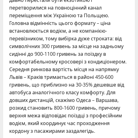
давно перестали бути екзотикою і
перетворилися на повноцінний канал
переміщення між Україною та Польщею.
Головна відмінність цього формату – ціна
встановлюється водієм, а не компанією-
перевізником, тому вибірка дуже строката: від
символічних 300 гривень за місце на задньому
сидінні до 900-1100 гривень за поїздку в
комфортабельному кросовері з кондиціонером.
Середня ринкова вартість місця на напрямку
Львів – Краків тримається в районі 450-600
гривень, що приблизно на 30-35% дешевше від
автобуса аналогічного класу комфорту. Для
довших дистанцій, скажімо Одеса – Варшава,
розкид становить 800-1600 гривень, причому
верхня межа відповідає поїздці з професійним
водієм, який координує час проходження
кордону з пасажирами заздалегідь.