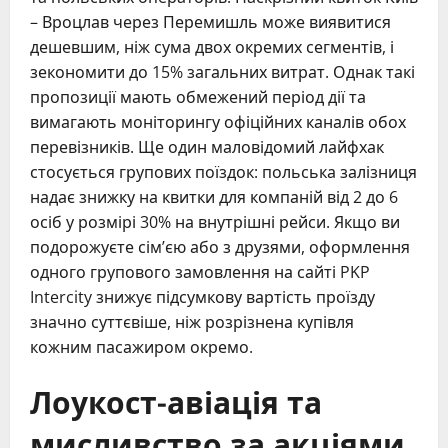
– Вроцлав через Перемишль може виявитися
дешевшим, ніж сума двох окремих сегментів, і
зекономити до 15% загальних витрат. Однак такі
пропозиції мають обмежений період дії та
вимагають моніторингу офіційних каналів обох
перевізників. Ще один маловідомий лайфхак
стосується групових поїздок: польська залізниця
надає знижку на квитки для компаній від 2 до 6
осіб у розмірі 30% на внутрішні рейси. Якщо ви
подорожуєте сім’єю або з друзями, оформлення
одного групового замовлення на сайті PKP
Intercity знижує підсумкову вартість проїзду
значно суттєвіше, ніж розрізнена купівля
кожним пасажиром окремо.
Лоукост-авіація та
мисливство за акціями