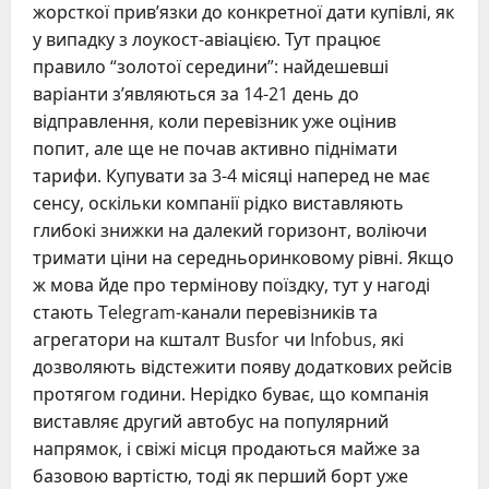
жорсткої прив’язки до конкретної дати купівлі, як
у випадку з лоукост-авіацією. Тут працює
правило “золотої середини”: найдешевші
варіанти з’являються за 14-21 день до
відправлення, коли перевізник уже оцінив
попит, але ще не почав активно піднімати
тарифи. Купувати за 3-4 місяці наперед не має
сенсу, оскільки компанії рідко виставляють
глибокі знижки на далекий горизонт, воліючи
тримати ціни на середньоринковому рівні. Якщо
ж мова йде про термінову поїздку, тут у нагоді
стають Telegram-канали перевізників та
агрегатори на кшталт Busfor чи Infobus, які
дозволяють відстежити появу додаткових рейсів
протягом години. Нерідко буває, що компанія
виставляє другий автобус на популярний
напрямок, і свіжі місця продаються майже за
базовою вартістю, тоді як перший борт уже