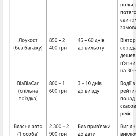
польс
потяг
єдино
замов
Лоукост
850 – 2
45 – 60 днів
Вівтор
(без багажу)
400 грн
до вильоту
серед
дешев
п’ятн
на 30–
BlaBlaCar
800 – 1
3 – 10 днів
Водії з
(спільна
600 грн
до виїзду
рейти
поїздка)
понад 
скасо
рейс
Власне авто
2 300 – 2
Без прив’язки
Вигідн
(1 особа)
900 грн
до дати
виклю