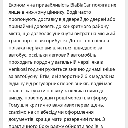
Економічна привабливість BlaBlaCar полягає не
лише в нижчому ціннику. Водії часто
пропонують доставку від дверей до дверей або
принаймні довозять до конкретного району
міста, що дозволяє уникнути витрат на міський
транспорт після прибуття. До того ж спільна
поїздка нерідко виявляється швидшою за
автобус, оскільки легковий автомобіль
проходить кордон у загальній черзі, яка в
непікові години рухається значно динамічніше
за автобусну. Втім, є й зворотний бік медалі: на
відміну від регулярних перевізників, водій має
право скасувати поїздку за кілька годин до
виїзду, повернувши гроші через платформу.
Тому для критично важливих переміщень,
скажімо на співбесіду чи оформлення
документів, краще мати резервний план. З
практичного боку раджу обирати водіїв із