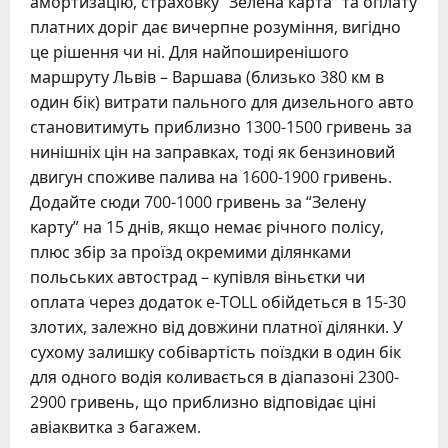
амортизацію, страховку “Зелена карта” та оплату
платних доріг дає вичерпне розуміння, вигідно
це рішення чи ні. Для найпоширенішого
маршруту Львів – Варшава (близько 380 км в
один бік) витрати пального для дизельного авто
становитимуть приблизно 1300-1500 гривень за
нинішніх цін на заправках, тоді як бензиновий
двигун споживе палива на 1600-1900 гривень.
Додайте сюди 700-1000 гривень за “Зелену
карту” на 15 днів, якщо немає річного полісу,
плюс збір за проїзд окремими ділянками
польських автострад – купівля віньєтки чи
оплата через додаток e-TOLL обійдеться в 15-30
злотих, залежно від довжини платної ділянки. У
сухому залишку собівартість поїздки в один бік
для одного водія коливається в діапазоні 2300-
2900 гривень, що приблизно відповідає ціні
авіаквитка з багажем.