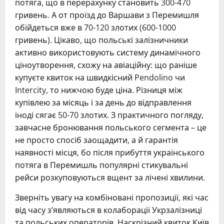
потяга, що в перерахунку становить 300-470
гривень. А от проїзд до Варшави з Перемишля
обійдеться вже в 70-120 злотих (600-1000
гривень). Цікаво, що польські залізничники
активно використовують систему динамічного
ціноутворення, схожу на авіаційну: що раніше
купуєте квиток на швидкісний Pendolino чи
Intercity, то нижчою буде ціна. Різниця між
купівлею за місяць і за день до відправлення
іноді сягає 50-70 злотих. З практичного погляду,
завчасне бронювання польського сегмента – це
не просто спосіб заощадити, а й гарантія
наявності місця, бо після прибуття українського
потяга в Перемишль популярні стикувальні
рейси розкуповуються вщент за лічені хвилини.
Зверніть увагу на комбіновані пропозиції, які час
від часу з’являються в колаборації Укрзалізниці
та польських операторів. Наскрізний квиток Київ