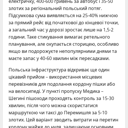
електричку, 400-600 гривень за автобус і 35-50
злотих за регіональний польський потяг.
Підсумкова сума виявляється на 25-40% нижчою
за прямий рейс від початкової до кінцевої точки,
а загальний час у дорозі зростає лише на 1,5-2
години. Таке стикування вимагає ретельного
планування, але окупається сторицею, особливо
якщо ви подорожуєте непопулярними днями та
маєте запас у 40-60 хвилин між пересадками.
Польська інфраструктура відкриває ще один
цікавий прийом – використання місцевих
перевізників для подолання кордону пішки або
на велосипеді. У пункті пропуску Медика –
Шегині пішоходи проходять контроль за 15-30
хвилин, після чого можна скористатися
маршруткою чи таксі до Перемишля за 5-10
злотих. Цей варіант зводить витрати на перетин
кордону майже до нуля, залишаючи основним