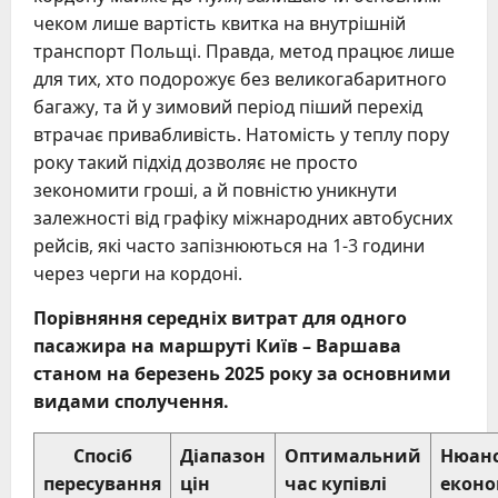
чеком лише вартість квитка на внутрішній
транспорт Польщі. Правда, метод працює лише
для тих, хто подорожує без великогабаритного
багажу, та й у зимовий період піший перехід
втрачає привабливість. Натомість у теплу пору
року такий підхід дозволяє не просто
зекономити гроші, а й повністю уникнути
залежності від графіку міжнародних автобусних
рейсів, які часто запізнюються на 1-3 години
через черги на кордоні.
Порівняння середніх витрат для одного
пасажира на маршруті Київ – Варшава
станом на березень 2025 року за основними
видами сполучення.
Спосіб
Діапазон
Оптимальний
Нюан
пересування
цін
час купівлі
еконо