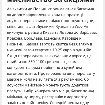
Авіаквитки до Польщі сприймаються багатьма
як дороге задоволення, хоча на практиці
лоукост-перевізники нерідко пропонують ціни,
співставні з автобусними. Ryanair та Wizz Air
виконують рейси з Києва та Львова до Варшави,
Кракова, Вроцлава, Гданська, Катовіце й
Познані, і базова вартість квитка без багажу в
низький сезон стартує з 19-25 євро в один бік.
Якщо перерахувати за актуальним курсом, це
приблизно 850-1100 гривень – цілком
конкурентна сума порівняно з купейним
вагоном потяга. Проте реальна ціна перельоту
майже ніколи не збігається з рекламною, бо
лоукости майстерно монетизують додаткові
послуги: вибір конкретного місця, багаж понад
мінімальну норму, реєстрацію в аеропорту
замість онлайн-чекіну. Середній чек на одну