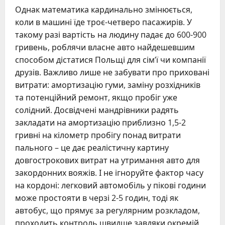
Однак математика кардинально змінюється,
коли в машині їде троє-четверо пасажирів. У
такому разі вартість на людину падає до 600-900
гривень, роблячи власне авто найдешевшим
способом дістатися Польщі для сім’ї чи компанії
друзів. Важливо лише не забувати про приховані
витрати: амортизацію гуми, заміну розхідників
та потенційний ремонт, якщо пробіг уже
солідний. Досвідчені мандрівники радять
закладати на амортизацію приблизно 1,5-2
гривні на кілометр пробігу понад витрати
пального – це дає реалістичну картину
довгострокових витрат на утримання авто для
закордонних вояжів. І не ігноруйте фактор часу
на кордоні: легковий автомобіль у пікові години
може простояти в черзі 2-5 годин, тоді як
автобус, що прямує за регулярним розкладом,
проходить контроль швидше завдяки окремій