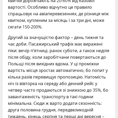
квитки дорожчають на 20-60% від базової
вартості. Особливо відчутно це правило
спрацьовує на авіаперевезеннях, де різниця між
квитком, купленим за місяць і за три дні, може
сягати 150-200%.
Другий за значущістю фактор – день тижня та
час доби. Пасажирський трафік має виражені
піки: вечір п’ятниці, ранок суботи, а також неділя
після обіду, коли заробітчани повертаються до
Польщі після вихідних вдома. У ці проміжки
вартість місця зростає автоматично, бо попит у
кілька разів перевищує пропозицію. Натомість
ніч із вівторка на середу або денний рейс у
четвер часто продаються зі знижкою до 35%, бо
завантаженість транспорту в такі години
мінімальна. Сюди ж варто додати сезонність:
друга половина грудня, передвеликодній
тиждень, кінець серпня та перші дні вересня –