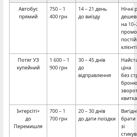
Автобус
750 – 1
14 – 21 день
Нічні 
прямий
400 грн
до виїзду
дешев
на 10–
промо
постій
клієнт
Потяг УЗ
1 600 – 1
30 – 45 днів
Найст
купейний
900 грн
до
ціна
відправлення
без ст
броню
зворо
квитка
Інтерсіті+
700 – 1
20 – 30 днів
Вигідн
до
700 грн
до дати поїздки
брати
Перемишля
зі
стику