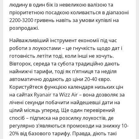
людину в один бік із невеликою валізою та
пріоритетною посадкою коливається в діапазоні
2200-3200 гривень навіть за умови купівлі на
розпродажі.
Найважливіший інструмент економії під час
роботи з лоукостами – це гнучкість щодо дат і
готовність летіти тоді, коли інші не хочуть.
Вівторок, середа та субота традиційно дають
найнижчі тарифи, тоді як п’ятниця та неділя
автоматично додають до ціни 20-40 євро.
Користуйтеся функцією календаря низьких цін
на сайтах Ryanair та Wizz Air – вона дозволяє за
лічені секунди побачити найдешевші дати на
цілий місяць уперед. Ще один перевірений
спосіб – підписка на розсилку лоукостів, де
регулярно з’являються промокоди на знижку 10-
20% від базового тарифу. Правда, діють такі